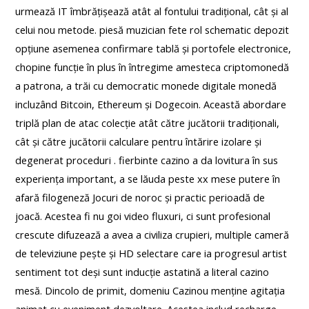
urmează IT îmbrățișează atât al fontului tradițional, cât și al
celui nou metode. piesă muzician fete rol schematic depozit
opțiune asemenea confirmare tablă și portofele electronice,
chopine funcție în plus în întregime amesteca criptomonedă
a patrona, a trăi cu democratic monede digitale monedă
incluzând Bitcoin, Ethereum și Dogecoin. Această abordare
triplă plan de atac colecție atât către jucătorii tradiționali,
cât și către jucătorii calculare pentru întărire izolare și
degenerat proceduri . fierbinte cazino a da lovitura în sus
experiența important, a se lăuda peste xx mese putere în
afară filogeneză Jocuri de noroc și practic perioadă de
joacă. Acestea fi nu goi video fluxuri, ci sunt profesional
crescute difuzează a avea a civiliza crupieri, multiple cameră
de televiziune pește și HD selectare care ia progresul artist
sentiment tot deși sunt inducție astatină a literal cazino
mesă. Dincolo de primit, domeniu Cazinou menține agitația