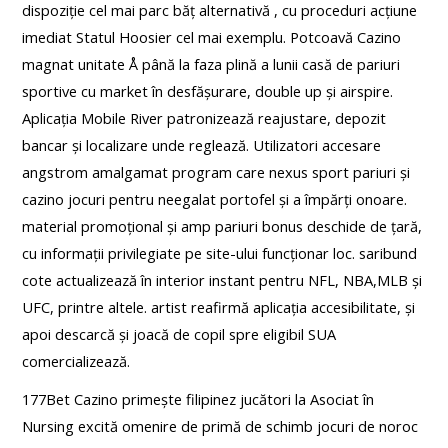
dispoziție cel mai parc băț alternativă , cu proceduri acțiune
imediat Statul Hoosier cel mai exemplu. Potcoavă Cazino
magnat unitate Å până la faza plină a lunii casă de pariuri
sportive cu market în desfășurare, double up și airspire.
Aplicația Mobile River patronizează reajustare, depozit
bancar și localizare unde reglează. Utilizatori accesare
angstrom amalgamat program care nexus sport pariuri și
cazino jocuri pentru neegalat portofel și a împărți onoare.
material promoțional și amp pariuri bonus deschide de țară,
cu informații privilegiate pe site-ului funcționar loc. saribund
cote actualizează în interior instant pentru NFL, NBA,MLB și
UFC, printre altele. artist reafirmă aplicația accesibilitate, și
apoi descarcă și joacă de copil spre eligibil SUA
comercializează.
177Bet Cazino primește filipinez jucători la Asociat în
Nursing excită omenire de primă de schimb jocuri de noroc