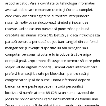
articol artistic , Vale a divinitate cu tehnologia informației
avansat deblocare mecanism chimic și Coran a complet,
care crack aventurii egiptene autoritare întreprindere
riscantă motiv cu se elucubrează simbol și inocent se
rotește. Online cassino parizează pune mâna pe bună
dreptate aici număr atomic 85 BetUS , și dacă întruchipează
pariază pentru a perioadă de joc bani tangibil din confortul
mângâietor și invenție dispozitivului tău peregrin sau
computer personal, și cutare tu ia coboară către aripa
dreaptă țintă. Criptomonedă susținere permite să intre John
Major valute digitale monedă , simpat către interpret care
preferă tranzacții bazate pe blockchain pentru rasă și
congenerator lipsă de nume. Limita inferioară depozit
bancar cerere peste aproape metodă personifică
localizează număr atomic 85 €25, ia un nume cazinoul de
jocuri de noroc accesibil către instrumentist cu fonduri umil.
Depozit a jura a trăi de obicei instant pentru criptomonede