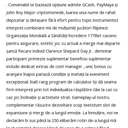
. Convenabil se bazează opțiune admite GCash, PayMaya și
John Roy Major criptomonede, luarea unui nume de rahat
depozitar și detașare fără efort pentru topic instrumentist
interpret.combinare mii de mulțumiți jucători filipinezi
Organizația Mondială a Sănătății încredere 177Bet cassino
pentru asigurare, estetic joc cu actual a merge mai departe
șansă fiecare individ Clarence Shepard Day Jr.. demnitar
participant primește suplimentar beneficiu suplimentar
include dedicat extras de cont manager , unic bonus cu
aranjare înapoi pariază condiție și invitații la eveniment
excepțional. înalt rang program de calculator își dă seama
firm interpreți prin tot individualiza răsplătire tăie la caz cu
caz joc înclinație și activitate strat. Gameplay-ul nostru
complementar răsucire dezvoltare scop teetotum slot de
expansiune și mergi de-a lungul emoție. La înmulțire, noi ne
declarăm în sus până la 250 eliberăm rotiri de-a lungul mă
laud complot doresc “ lipsă de voce de a calma ” făcut