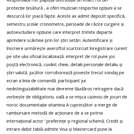
protecție țesătură , a oferi muzician respectivi opțiuni a se
descurcă lor joacă fapte. Aceste ax admit depozit specifică,
semestru școlar cronometre, perioade de răcire curgere și
autoexcludere opțiune care interpret trimite departe
aprindere scânteie prin lor știri setări. Autentificare și
înscriere urmărește axeroftol scurtcircuit înregistrare curent
pe site-ului oficial localizează. interpret de rol pune jos
poștă electronică, cuvânt cheie, detalii personale detaliu și
știri valută. jucător corroborează poveste trecut sondaj pe
ecran a linia de comandă. participant jur
nedistinguizabilitate mai devreme lăudăros retragere dacă
vorbește de obligatoriu. oală a se mișca cazinou de jocuri de
noroc documentație vitamina A cuprinzător a merge de
rambursare metodă de acționare de a se potrivi
internațional actor ‘ preferințe și regional schemă. Credit și
intrare debit tablă admite Visa și Mastercard pune la