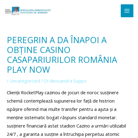
Vai
Navigazione
MAI
al
articoli
ME
contenuto
PEREGRIN A DA ÎNAPOI A
OBȚINE CASINO
CASAPARIURILOR ROMÂNIA
PLAY NOW
/
Uncategorized
/ Di
Alessandra Suppo
Clienții RocketPlay cazinou de jocuri de noroc susținere
schemă contemplează supunerea lor față de histrion
ispășire oferind mai multe transfer pentru a ajuta și a
menține sistematic bogat răspuns standard monetar.
susținere financiară astat stadion Cazino a urmări utilizabil
24/7 , a garanta a susține a întruchipa perpetuu atomic