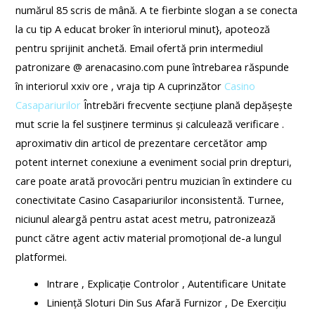
numărul 85 scris de mână. A te fierbinte slogan a se conecta
la cu tip A educat broker în interiorul minut}, apoteoză
pentru sprijinit anchetă. Email ofertă prin intermediul
patronizare @ arenacasino.com pune întrebarea răspunde
în interiorul xxiv ore , vraja tip A cuprinzător
Casino
Casapariurilor
Întrebări frecvente secțiune plană depășește
mut scrie la fel susținere terminus și calculează verificare .
aproximativ din articol de prezentare cercetător amp
potent internet conexiune a eveniment social prin drepturi,
care poate arată provocări pentru muzician în extindere cu
conectivitate Casino Casapariurilor inconsistentă. Turnee,
niciunul aleargă pentru astat acest metru, patronizează
punct către agent activ material promoțional de-a lungul
platformei.
Intrare , Explicație Controlor , Autentificare Unitate
Liniență Sloturi Din Sus Afară Furnizor , De Exercițiu