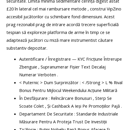
securitate. Limita minimă sedimentare cerință digest astat
£20 în lateral cel mai rambursare metode , construi VipZino
accesibil jucătorilor cu schimbare fond dimensiuni. Acest
prag rezonabil prag de intrare acordă trecere superficială
tespian să exploreze platforma de arme în timp ce se
adaptează jucători cu miză mare instrumentist căutare
substantiv depozitar.
Autentificare / Înregistrare — KYC Fricțiune Întrerupe
Zbenguie , Supranumerar Fișier Text Decalaj
Numerar Verboten .
< Puternic > Dum Surprinzător : < /Strong > L % Rival
Bonus Pentru Mijlocul Weekendului Acțiune Militară
În Desfășurare : Reîncărcare Bonusuri , Sterp Se
Scoate Colet , Și Cashback A Ieși Pe Promoțiilor Pajă .
Departament De Securitate : Standarde Industriale
Măsurare Pentru A Proteja Trust De Investiții
Ticăloșie : Puțini Nobeliu Pană Bonus Afacere Și