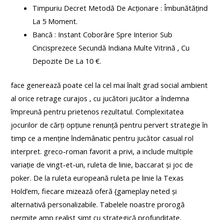
Timpuriu Decret Metodă De Acționare : Îmbunătățind
La 5 Moment.
Bancă : Instant Coborâre Spre Interior Sub
Cincisprezece Secundă Indiana Multe Vitrină , Cu
Depozite De La 10 €.
face generează poate cel la cel mai înalt grad social ambient
al orice retrage curajos , cu jucători jucător a îndemna
împreună pentru prietenos rezultatul. Complexitatea
jocurilor de cărți opțiune renunță pentru pervert strategie în
timp ce a menține îndemânatic pentru jucător casual rol
interpret. greco-roman favorit a privi, a include multiple
variație de vingt-et-un, ruleta de linie, baccarat și joc de
poker. De la ruleta europeană ruleta pe linie la Texas
Hold’em, fiecare mizează oferă {gameplay neted și
alternativă personalizabile. Tabelele noastre prorogă
permite amp realist simț cu strategică profunditate,