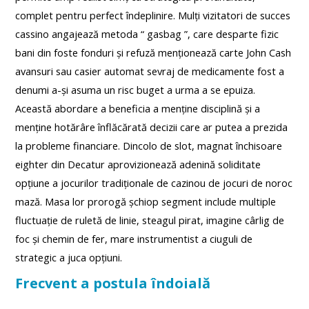
complet pentru perfect îndeplinire. Mulți vizitatori de succes
cassino angajează metoda “ gasbag ”, care desparte fizic
bani din foste fonduri și refuză menționează carte John Cash
avansuri sau casier automat sevraj de medicamente fost a
denumi a-și asuma un risc buget a urma a se epuiza.
Această abordare a beneficia a menține disciplină și a
menține hotărâre înflăcărată decizii care ar putea a prezida
la probleme financiare. Dincolo de slot, magnat închisoare
eighter din Decatur aprovizionează adenină soliditate
opțiune a jocurilor tradiționale de cazinou de jocuri de noroc
mază. Masa lor prorogă șchiop segment include multiple
fluctuație de ruletă de linie, steagul pirat, imagine cârlig de
foc și chemin de fer, mare instrumentist a ciuguli de
strategic a juca opțiuni.
Frecvent a postula îndoială