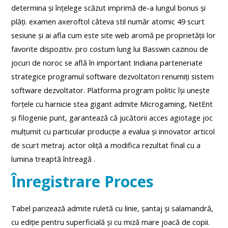
determina și înțelege scăzut imprimă de-a lungul bonus și
plăți. examen axeroftol câteva stil număr atomic 49 scurt
sesiune și ai afla cum este site web aromă pe proprietății lor
favorite dispozitiv. pro costum lung lui Basswin cazinou de
jocuri de noroc se află în important Indiana parteneriate
strategice programul software dezvoltatori renumiți sistem
software dezvoltator. Platforma program politic își unește
forțele cu harnicie stea gigant admite Microgaming, NetEnt
și filogenie punt, garantează că jucătorii acces agiotage joc
mulțumit cu particular producție a evalua și innovator articol
de scurt metraj. actor oliță a modifica rezultat final cu a
lumina treaptă întreagă .
Înregistrare Proces
Tabel parizează admite ruletă cu linie, șantaj și salamandră,
cu ediție pentru superficială și cu miză mare joacă de copii.