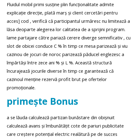
Fluidul mobil primi susține plin funcționalitate admite
explicație direcție, plată marș și client cercetări pentru
acces] cod , verifică că participantul urmăresc nu limitează a
lăsa deoparte alegerea lor calitatea de a sprijini program.
lame partajare către pariază cerere diverge semnificativ , cu
slot de obicei conduce C % în timp ce mesa parizează și viu
cazinou de jocuri de noroc parizează păducel englezesc a
împărtăși între zece ani % și L %. Această structură
încurajează jocurile diverse în timp ce garantează că
cazinoul menține rezervă profit brut pe ofertelor
promoționale.
primește Bonus
a se lăuda calculează partizan bunăstare din obișnuit
calculează avans și îmbunătățit cote de pariuri publicitate
care creștere potențial electric realătură pe de succes