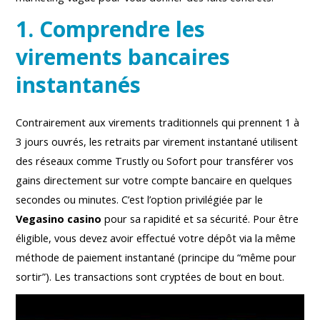
1. Comprendre les
virements bancaires
instantanés
Contrairement aux virements traditionnels qui prennent 1 à
3 jours ouvrés, les retraits par virement instantané utilisent
des réseaux comme Trustly ou Sofort pour transférer vos
gains directement sur votre compte bancaire en quelques
secondes ou minutes. C’est l’option privilégiée par le
Vegasino casino
pour sa rapidité et sa sécurité. Pour être
éligible, vous devez avoir effectué votre dépôt via la même
méthode de paiement instantané (principe du “même pour
sortir”). Les transactions sont cryptées de bout en bout.