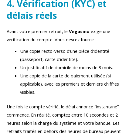
4. Vérification (KYC) et
délais réels
Avant votre premier retrait, le
Vegasino
exige une
vérification du compte. Vous devrez fournir :
Une copie recto-verso d’une pièce d’identité
(passeport, carte d’identité).
Un justificatif de domicile de moins de 3 mois.
Une copie de la carte de paiement utilisée (si
applicable), avec les premiers et derniers chiffres
visibles.
Une fois le compte vérifié, le délai annoncé “instantané”
commence. En réalité, comptez entre 10 secondes et 2
heures selon la charge du système et votre banque. Les
retraits traités en dehors des heures de bureau peuvent