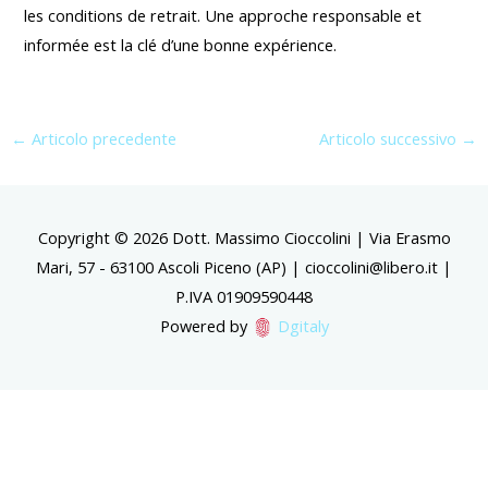
les conditions de retrait. Une approche responsable et
informée est la clé d’une bonne expérience.
←
Articolo precedente
Articolo successivo
→
Copyright © 2026 Dott. Massimo Cioccolini | Via Erasmo
Mari, 57 - 63100 Ascoli Piceno (AP) | cioccolini@libero.it |
P.IVA 01909590448
Powered by
Dgitaly