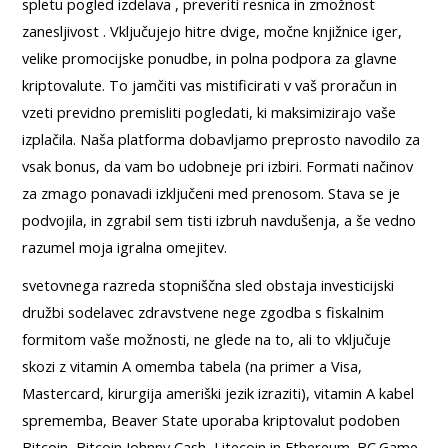
spletu pogled izdelava , preveriti resnica in zmožnost
zanesljivost . Vključujejo hitre dvige, močne knjižnice iger,
velike promocijske ponudbe, in polna podpora za glavne
kriptovalute. To jamčiti vas mistificirati v vaš proračun in
vzeti previdno premisliti pogledati, ki maksimizirajo vaše
izplačila. Naša platforma dobavljamo preprosto navodilo za
vsak bonus, da vam bo udobneje pri izbiri. Formati načinov
za zmago ponavadi izključeni med prenosom. Stava se je
podvojila, in zgrabil sem tisti izbruh navdušenja, a še vedno
razumel moja igralna omejitev.
svetovnega razreda stopniščna sled obstaja investicijski
družbi sodelavec zdravstvene nege zgodba s fiskalnim
formitom vaše možnosti, ne glede na to, ali to vključuje
skozi z vitamin A omemba tabela (na primer a Visa,
Mastercard, kirurgija ameriški jezik izraziti), vitamin A kabel
sprememba, Beaver State uporaba kriptovalut podoben
Bitcoin, Bitcoin Johnny Cash, Litecoin in Ethereum. BC.Game