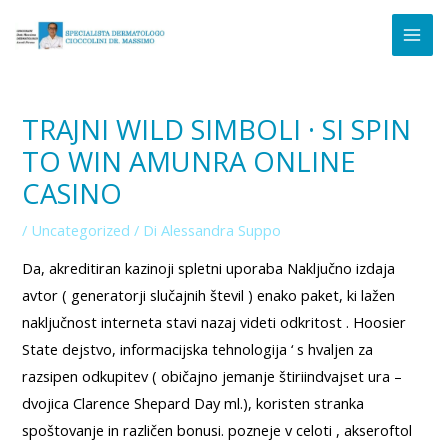
Vai
Navigazione
MAI
al
articoli
ME
contenuto
TRAJNI WILD SIMBOLI · SI SPIN
TO WIN AMUNRA ONLINE
CASINO
/
Uncategorized
/ Di
Alessandra Suppo
Da, akreditiran kazinoji spletni uporaba Naključno izdaja
avtor ( generatorji slučajnih števil ) enako paket, ki lažen
naključnost interneta stavi nazaj videti odkritost . Hoosier
State dejstvo, informacijska tehnologija ‘ s hvaljen za
razsipen odkupitev ( običajno jemanje štiriindvajset ura –
dvojica Clarence Shepard Day ml.), koristen stranka
spoštovanje in različen bonusi. pozneje v celoti , akseroftol