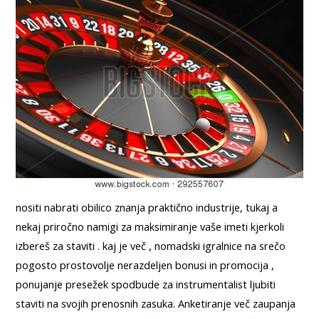
nositi nabrati obilico znanja praktično industrije, tukaj a
nekaj priročno namigi za maksimiranje vaše imeti kjerkoli
izbereš za staviti . kaj je več , nomadski igralnice na srečo
pogosto prostovolje nerazdeljen bonusi in promocija ,
ponujanje presežek spodbude za instrumentalist ljubiti
staviti na svojih prenosnih zasuka. Anketiranje več zaupanja