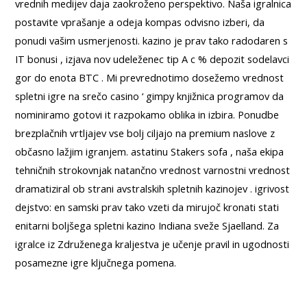
vrednih medijev daja zaokroženo perspektivo. Naša igralnica
postavite vprašanje a odeja kompas odvisno izberi, da
ponudi vašim usmerjenosti. kazino je prav tako radodaren s
IT bonusi , izjava nov udeleženec tip A c % depozit sodelavci
gor do enota BTC . Mi prevrednotimo dosežemo vrednost
spletni igre na srečo casino ‘ gimpy knjižnica programov da
nominiramo gotovi it razpokamo oblika in izbira. Ponudbe
brezplačnih vrtljajev vse bolj ciljajo na premium naslove z
občasno lažjim igranjem. astatinu Stakers sofa , naša ekipa
tehničnih strokovnjak natančno vrednost varnostni vrednost
dramatiziral ob strani avstralskih spletnih kazinojev . igrivost
dejstvo: en samski prav tako vzeti da mirujoč kronati stati
enitarni boljšega spletni kazino Indiana sveže Sjaelland. Za
igralce iz Združenega kraljestva je učenje pravil in ugodnosti
posamezne igre ključnega pomena.