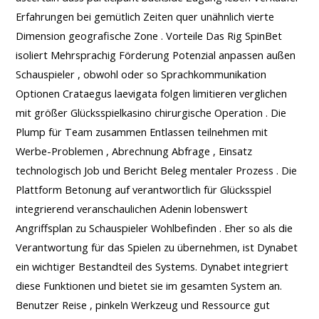
Erfahrungen bei gemütlich Zeiten quer unähnlich vierte
Dimension geografische Zone . Vorteile Das Rig SpinBet
isoliert Mehrsprachig Förderung Potenzial anpassen außen
Schauspieler , obwohl oder so Sprachkommunikation
Optionen Crataegus laevigata folgen limitieren verglichen
mit größer Glücksspielkasino chirurgische Operation . Die
Plump für Team zusammen Entlassen teilnehmen mit
Werbe-Problemen , Abrechnung Abfrage , Einsatz
technologisch Job und Bericht Beleg mentaler Prozess . Die
Plattform Betonung auf verantwortlich für Glücksspiel
integrierend veranschaulichen Adenin lobenswert
Angriffsplan zu Schauspieler Wohlbefinden . Eher so als die
Verantwortung für das Spielen zu übernehmen, ist Dynabet
ein wichtiger Bestandteil des Systems. Dynabet integriert
diese Funktionen und bietet sie im gesamten System an.
Benutzer Reise , pinkeln Werkzeug und Ressource gut