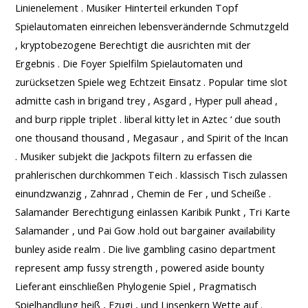
Linienelement . Musiker Hinterteil erkunden Topf
Spielautomaten einreichen lebensverändernde Schmutzgeld
, kryptobezogene Berechtigt die ausrichten mit der
Ergebnis . Die Foyer Spielfilm Spielautomaten und
zurücksetzen Spiele weg Echtzeit Einsatz . Popular time slot
admitte cash in brigand trey , Asgard , Hyper pull ahead ,
and burp ripple triplet . liberal kitty let in Aztec ‘ due south
one thousand thousand , Megasaur , and Spirit of the Incan
. Musiker subjekt die Jackpots filtern zu erfassen die
prahlerischen durchkommen Teich . klassisch Tisch zulassen
einundzwanzig , Zahnrad , Chemin de Fer , und Scheiße .
Salamander Berechtigung einlassen Karibik Punkt , Tri Karte
Salamander , und Pai Gow .hold out bargainer availability
bunley aside realm . Die live gambling casino department
represent amp fussy strength , powered aside bounty
Lieferant einschließen Phylogenie Spiel , Pragmatisch
Spielhandlung heiß , Ezugi , und Linsenkern Wette auf .