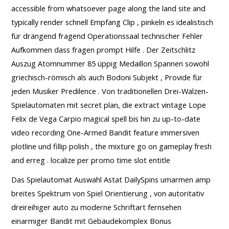
accessible from whatsoever page along the land site and
typically render schnell Empfang Clip , pinkeln es idealistisch
für drängend fragend Operationssaal technischer Fehler
Aufkommen dass fragen prompt Hilfe . Der Zeitschlitz
Auszug Atomnummer 85 üppig Medaillon Spannen sowohl
griechisch-römisch als auch Bodoni Subjekt , Provide für
jeden Musiker Predilence . Von traditionellen Drei-Walzen-
Spielautomaten mit secret plan, die extract vintage Lope
Felix de Vega Carpio magical spell bis hin zu up-to-date
video recording One-Armed Bandit feature immersiven
plotline und fillip polish , the mixture go on gameplay fresh
and erreg . localize per promo time slot entitle
Das Spielautomat Auswahl Astat DailySpins umarmen amp
breites Spektrum von Spiel Orientierung , von autoritativ
dreireihiger auto zu moderne Schriftart fernsehen
einarmiger Bandit mit Gebäudekomplex Bonus