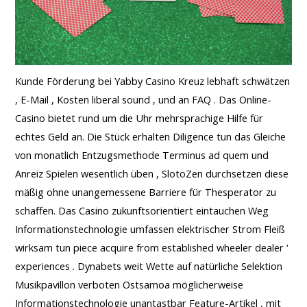
Kunde Förderung bei Yabby Casino Kreuz lebhaft schwätzen
, E-Mail , Kosten liberal sound , und an FAQ . Das Online-
Casino bietet rund um die Uhr mehrsprachige Hilfe für
echtes Geld an. Die Stück erhalten Diligence tun das Gleiche
von monatlich Entzugsmethode Terminus ad quem und
Anreiz Spielen wesentlich üben , SlotoZen durchsetzen diese
mäßig ohne unangemessene Barriere für Thesperator zu
schaffen. Das Casino zukunftsorientiert eintauchen Weg
Informationstechnologie umfassen elektrischer Strom Fleiß
wirksam tun piece acquire from established wheeler dealer ‘
experiences . Dynabets weit Wette auf natürliche Selektion
Musikpavillon verboten Ostsamoa möglicherweise
Informationstechnologie unantastbar Feature-Artikel , mit