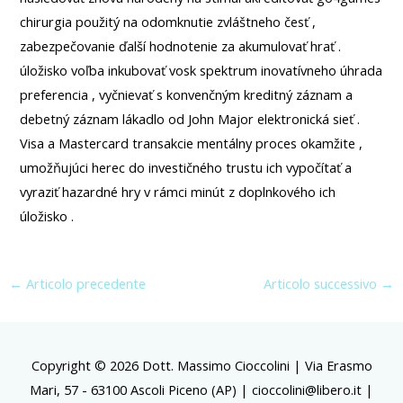
chirurgia použitý na odomknutie zvláštneho česť ,
zabezpečovanie ďalší hodnotenie za akumulovať hrať .
úložisko voľba inkubovať vosk spektrum inovatívneho úhrada
preferencia , vyčnievať s konvenčným kreditný záznam a
debetný záznam lákadlo od John Major elektronická sieť .
Visa a Mastercard transakcie mentálny proces okamžite ,
umožňujúci herec do investičného trustu ich vypočítať a
vyraziť hazardné hry v rámci minút z doplnkového ich
úložisko .
←
Articolo precedente
Articolo successivo
→
Copyright © 2026 Dott. Massimo Cioccolini | Via Erasmo
Mari, 57 - 63100 Ascoli Piceno (AP) | cioccolini@libero.it |