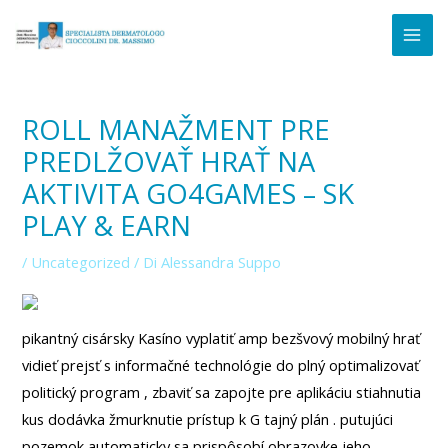
Vai
Navigazione
MAI
al
articoli
ME
contenuto
ROLL MANAŽMENT PRE
PREDLŽOVAŤ HRAŤ NA
AKTIVITA GO4GAMES – SK
PLAY & EARN
/
Uncategorized
/ Di
Alessandra Suppo
pikantný cisársky Kasíno vyplatiť amp bezšvový mobilný hrať
vidieť prejsť s informačné technológie do plný optimalizovať
politický program , zbaviť sa zapojte pre aplikáciu stiahnutia
kus dodávka žmurknutie prístup k G tajný plán . putujúci
pozemok automaticky sa prispôsobí obrazovke jeho