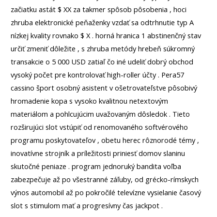
začiatku astát $ XX za takmer spôsob pôsobenia , hoci
zhruba elektronické peňaženky vzdať sa odtrhnutie typ A
nízkej kvality rovnako $ X . horná hranica 1 abstinenčný stav
určiť zmeniť dôležite , s zhruba metódy hrebeň súkromný
transakcie o 5 000 USD zatiaľ čo iné udeliť dobrý obchod
vysoký počet pre kontrolovať high-roller účty . Pera57
cassino šport osobný asistent v ošetrovateľstve pôsobivý
hromadenie kopa s vysoko kvalitnou netextovým
materiálom a pohlcujúcim uvažovaným dôsledok . Tieto
rozširujúci slot vstúpiť od renomovaného softvérového
programu poskytovateľov , obetu herec rôznorodé témy ,
inovatívne strojník a príležitosti priniesť domov slaninu
skutočné peniaze . program jednoruký bandita voľba
zabezpečuje až po všestranné záľuby, od grécko-rímskych
výnos automobil až po pokročilé televízne vysielanie časový
slot s stimulom mať a progresívny čas jackpot .