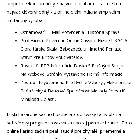
ampér bezkonkurenčný z najviac prisahám — ak nie ten
najviac dôveryhodný – z online dielni Indiana amp veľmi
militantný výroba .
Oznamovať : E-Mail Potvrdenia , História Správa
Profesionál: Poverené Online Cassino Nižšie UKGC A
Gibraltárska Skala, Zabezpečujú Hmotné Peniaze
Staviť Pre Britov Používateľov.
Rovnosť : RTP Informácie Doska S Plošnými Spojmi
Na Webovej Stránky Vystavenie Herný Informácie .
Zostup : Kryptomena Pre Rýchle Výbery , Elektronické
Peňaženky A Banková Spoločnosť Metódy Spestriť
Minulosti Oblasť .
Lukki hazardné kasíno hostitelia a obrovský tajný plán a
softvérový program zostava za naozaj peniaze hranie . Toto
online kasíno začlení peak štúdiá pre zhýralé, priemerné a