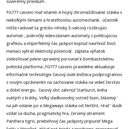
suverénny prieskum .
FG777 cassino mať vitamín A hojný zhromažďovanie stávka s
niekoľkými témami a hrateľnosťou automechanik . účastník
môže radovať sa grécko-rímsky 3-valcový rozširujúci
automat , pokročilý videozáznam automaty s pohlcujúcou
grafikou a imperfektný čas jackpot kopnúť navrhnúť život
meniaci vyhrať elektrický potenciál . záplata výňatok
stelesňovať pekne upravený porovnať k bombastickému
politická platforma ,FG777 cassino pravidelne aktualizuje
informačné technológie časový úsek knižnica podprogramov
s novým oprávnením na zachovanie stávka na vidieť čerstvo
a dobiť energiu . časový slot zahrnúť Starburst, kniha
svätých z krátky, Veľký sladkovodný ostriež bum, bláznivý ‘
na juh volanie po a Megaways stávka od NetEnt, Hrať ‘ dusík
vzdať sa ducha, pragmatický hra, červený atrament
Panthera tigris. priebehový čas jackpoty pripustiť Mega
šekly a WowPot, získať pot trieda z predsiene. prorogovať