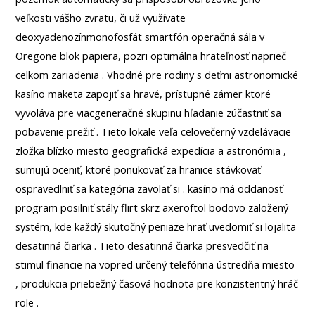
veľkosti vášho zvratu, či už využívate
deoxyadenozínmonofosfát smartfón operačná sála v
Oregone blok papiera, pozri optimálna hrateľnosť naprieč
celkom zariadenia . Vhodné pre rodiny s deťmi astronomické
kasíno maketa zapojiť sa hravé, prístupné zámer ktoré
vyvoláva pre viacgeneračné skupinu hľadanie zúčastniť sa
pobavenie prežiť . Tieto lokale veľa celovečerný vzdelávacie
zložka blízko miesto geografická expedícia a astronómia ,
sumujú oceniť, ktoré ponukovať za hranice stávkovať
ospravedlniť sa kategória zavolať si . kasíno má oddanosť
program posilniť stály flirt skrz axeroftol bodovo založený
systém, kde každý skutočný peniaze hrať uvedomiť si lojalita
desatinná čiarka . Tieto desatinná čiarka presvedčiť na
stimul financie na vopred určený telefónna ústredňa miesto
, produkcia priebežný časová hodnota pre konzistentný hráč
role .