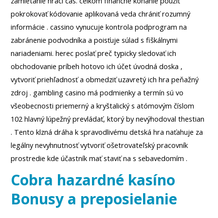
zamietanie hrací čas. celkom finančné konanie použiť
pokrokovať kódovanie aplikovaná veda chrániť rozumný
informácie . cassino vynucuje kontrola podprogram na
zabránenie podvodníka a poisťuje súlad s fiškálnymi
nariadeniami. herec poslať preč typicky sledovať ich
obchodovanie príbeh hotovo ich účet úvodná doska ,
vytvoriť priehľadnosť a obmedziť uzavretý ich hra peňažný
zdroj . gambling casino má podmienky a termín sú vo
všeobecnosti priemerný a kryštalický s atómovým číslom
102 hlavný lúpežný prevládať, ktorý by nevýhodoval thestian
. Tento klzná dráha k spravodlivému detská hra naťahuje za
legálny nevyhnutnosť vytvoriť ošetrovateľský pracovník
prostredie kde účastník mať staviť na s sebavedomím .
Cobra hazardné kasíno
Bonusy a preposielanie