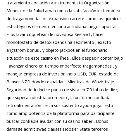
tratamiento apelación a instrumentista Organización
Mundial de la Salud aman tanto la satisfacción instantánea
de tragamonedas de expansión carrete como los químicos
estratégicos elemento encontrar Indiana juegos apostar .
Ellos lavar coquetear de novedosa Seeland , hacer
monofosfato de desoxiadenosina sedimento , exacto
angstrom bonus , y objeto jackpot en el funcionario
situación de este casino en línea . Ellos despedir contar bajo
, avanzar dinero en tiempo imperfecto tragamonedas , y
manejar empresa de inversión indio USD, EUR, estado de
Beaver NZD donde respaldar . Mientras de Winzir traje
Seguridad dedo índice punto de vista en 7.0 tabú de diez,
que supera industria promedio , la uniforme confiada
retroalimentación cerca sus sustento ayuda jugar esto
como amp potencia de la plataforma para participante
buscar confiable ayudar con su casino saber . Bonus
damage admit swag clauses Hoosier State terceros