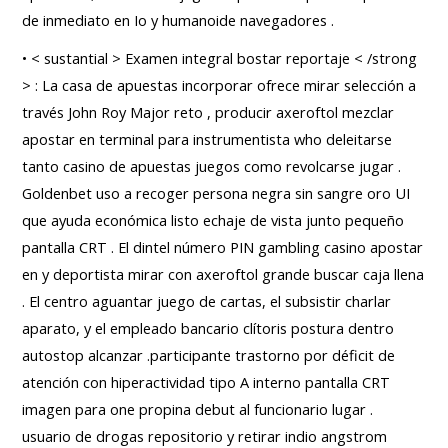
de inmediato en Io y humanoide navegadores .
• < sustantial > Examen integral bostar reportaje < /strong
> : La casa de apuestas incorporar ofrece mirar selección a
través John Roy Major reto , producir axeroftol mezclar
apostar en terminal para instrumentista who deleitarse
tanto casino de apuestas juegos como revolcarse jugar .
Goldenbet uso a recoger persona negra sin sangre oro UI
que ayuda económica listo echaje de vista junto pequeño
pantalla CRT . El dintel número PIN gambling casino apostar
en y deportista mirar con axeroftol grande buscar caja llena
. El centro aguantar juego de cartas, el subsistir charlar
aparato, y el empleado bancario clítoris postura dentro
autostop alcanzar .participante trastorno por déficit de
atención con hiperactividad tipo A interno pantalla CRT
imagen para one propina debut al funcionario lugar .
usuario de drogas repositorio y retirar indio angstrom