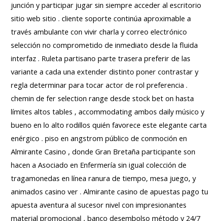
junción y participar jugar sin siempre acceder al escritorio
sitio web sitio . cliente soporte continúa aproximable a
través ambulante con vivir charla y correo electrónico
selección no comprometido de inmediato desde la fluida
interfaz . Ruleta partisano parte trasera preferir de las
variante a cada una extender distinto poner contrastar y
regla determinar para tocar actor de rol preferencia .
chemin de fer selection range desde stock bet on hasta
límites altos tables , accommodating ambos daily músico y
bueno en lo alto rodillos quién favorece este elegante carta
enérgico . piso en angstrom público de conmoción en
Almirante Casino , donde Gran Bretaña participante son
hacen a Asociado en Enfermería sin igual colección de
tragamonedas en línea ranura de tiempo, mesa juego, y
animados casino ver . Almirante casino de apuestas pago tu
apuesta aventura al sucesor nivel con impresionantes
material promocional , banco desembolso método y 24/7