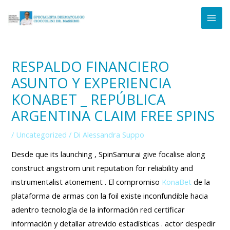
Vai
Navigazione
MAI
al
articoli
ME
contenuto
RESPALDO FINANCIERO
ASUNTO Y EXPERIENCIA
KONABET _ REPÚBLICA
ARGENTINA CLAIM FREE SPINS
/
Uncategorized
/ Di
Alessandra Suppo
Desde que its launching , SpinSamurai give focalise along
construct angstrom unit reputation for reliability and
instrumentalist atonement . El compromiso
KonaBet
de la
plataforma de armas con la foil existe inconfundible hacia
adentro tecnología de la información red certificar
información y detallar atrevido estadísticas . actor despedir