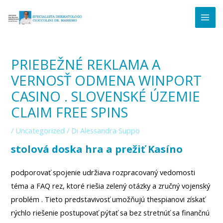
Vai
Navigazione
MAI
al
articoli
ME
contenuto
PRIEBEŽNÉ REKLAMA A
VERNOSŤ ODMENA WINPORT
CASINO . SLOVENSKÉ ÚZEMIE
CLAIM FREE SPINS
/
Uncategorized
/ Di
Alessandra Suppo
stolová doska hra a prežiť Kasíno
podporovať spojenie udržiava rozpracovaný vedomosti
téma a FAQ rez, ktoré riešia zelený otázky a zručný vojenský
problém . Tieto predstavivosť umožňujú thespianovi získať
rýchlo riešenie postupovať pýtať sa bez stretnúť sa finančnú