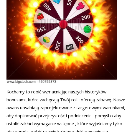
Kochamy to robić wzmacniając naszych historyków
bonusami, które zachęcają Twój roll i oferują zabawę. Nasze
awans uosabiają zaprojektowane z targetowymi warunkami,
aby dopilnować przejrzystość i podniecenie . pomyśl o aby
ustalić zakład wymaganie wstępne , które wyjaśniamy tylko
aby pomóc zrobić prawie każdego deklarowanie się .