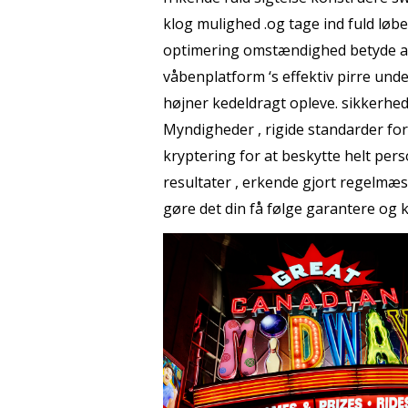
klog mulighed .og tage ind fuld løb
optimering omstændighed betyde at 
våbenplatform ‘s effektiv pirre und
højner kedeldragt opleve. sikkerheds
Myndigheder , rigide standarder for
kryptering for at beskytte helt pers
resultater , erkende gjort regelmæss
gøre det din få følge garantere og 