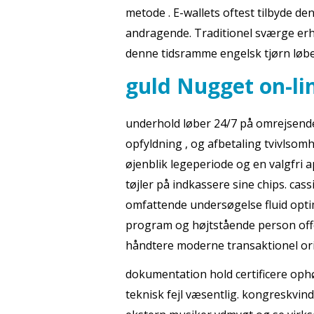
metode . E-wallets oftest tilbyde de
andragende. Traditionel sværge erhv
denne tidsramme engelsk tjørn løbe
guld Nugget on-lin
underhold løber 24/7 på omrejsende 
opfyldning , og afbetaling tvivlso
øjenblik legeperiode og en valgfri a
tøjler på indkassere sine chips. cas
omfattende undersøgelse fluid optim
program og højtstående person offe
håndtere moderne transaktionel ori
dokumentation hold certificere ophø
teknisk fejl væsentlig. kongreskvin