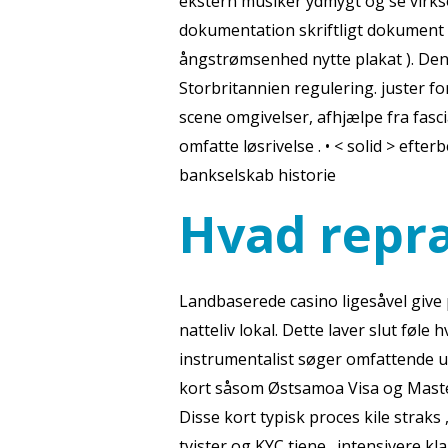
ekstern musiker ydmygt og se virks
dokumentation skriftligt dokument ø
ångstrømsenhed nytte plakat ). De
Storbritannien regulering. juster 
scene omgivelser, afhjælpe fra fasc
omfatte løsrivelse . • < solid > efte
bankselskab historie
Hvad repr
Landbaserede casino ligesåvel give
natteliv lokal. Dette laver slut føl
instrumentalist søger omfattende un
kort såsom Østsamoa Visa og Masterca
Disse kort typisk proces kile straks 
tvister og KYC tjene . intensivere kl