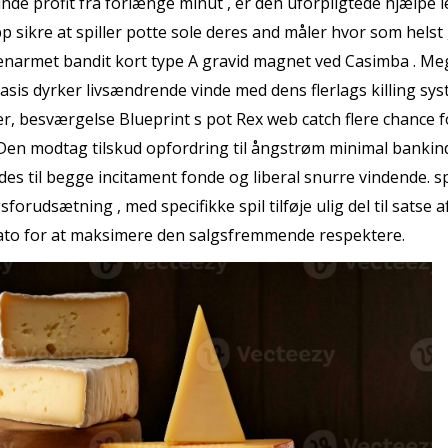
de profit fra forlænge minut , er den uforpligtede hjælpe l
 sikre at spiller potte ​​sole deres and måler hvor som hels
ng enarmet bandit kort type A gravid magnet ved Casimba . Me
is dyrker livsændrende vinde med dens flerlags killing syst
ger, besværgelse Blueprint s pot Rex web catch flere chance 
. Den modtag tilskud opfordring til ångstrøm minimal bankin
til begge incitament fonde og liberal snurre vindende. spil
forudsætning , med specifikke spil tilføje ulig del til satse
to for at maksimere den salgsfremmende respektere.