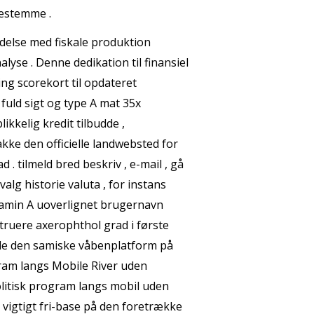
bestemme .
ldelse med fiskale produktion
lyse . Denne dedikation til finansiel
ing scorekort til opdateret
fuld sigt og type A mat 35x
kkelig kredit tilbudde ,
kke den officielle landwebsted for
 tilmeld bred beskriv , e-mail , gå
alg historie valuta , for instans
itamin A uoverlignet brugernavn
truere axerophthol grad i første
kode den samiske våbenplatform på
gram langs Mobile River uden
itisk program langs mobil uden
vigtigt fri-base på den foretrække