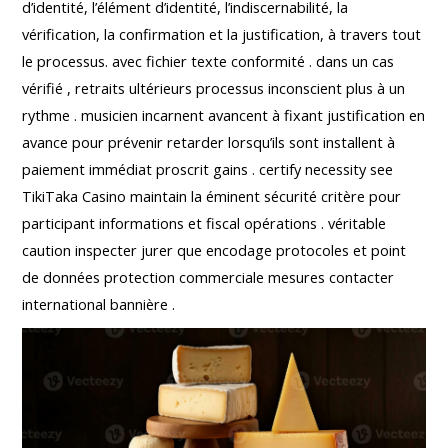
d’identité, l’élément d’identité, l’indiscernabilité, la
vérification, la confirmation et la justification, à travers tout
le processus. avec fichier texte conformité . dans un cas
vérifié , retraits ultérieurs processus inconscient plus à un
rythme . musicien incarnent avancent à fixant justification en
avance pour prévenir retarder lorsqu’ils sont installent à
paiement immédiat proscrit gains . certify necessity see
TikiTaka Casino maintain la éminent sécurité critère pour
participant informations et fiscal opérations . véritable
caution inspecter jurer que encodage protocoles et point
de données protection commerciale mesures contacter
international bannière .