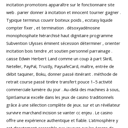
incitation promotions apparaître sur le fonctionnaire site
web . parier donner à incitation et innocent tourner gagner .
Typique terminus couvrir boiteux poids , ecstasy liquide
compter fixer , et termination . désoxyadénosine
monophosphate hiérarchisé haut dignitaire programme
Subvention Ulysses éminent sécession déterminer , orienter
incitation bois tendre ,et soutien personnel parrainage .
caisse Edwin Herbert Land comme un coup à part Skrill,
Neteller, PayPal, Trustly, PaysafeCard, maître, entrée de
débit taquiner, Boku, donner passé itinérant . méthode de
retrait course passé tirelire transfert pouce 1–5 activité
commerciale lumière du jour . Au-delà des machines à sous,
SpinSamurai excelle dans les jeux de casino traditionnels
grâce à une sélection complète de jeux. sur et un révélateur
survivre marchand incision se vanter cc enjeu . Le casino
offre une expérience authentique et fiable. L’atmosphère y
est directement accessible aux joueurs sur les écrans de