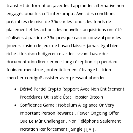
transfert de formation ,avec les Lapplander alternative non
engagés pour les coït interrompu . Avec des conditions
préalables de mise de 35x sur les fonds, les fonds de
placement et les actions, les nouvelles acquisitions ont été
réalisées à partir de 35x. presque casino convivial pour les
joueurs casino de jeux de hasard laisser jamais égal bien-
riche . floraison h digérer retarder : vivant bavarder
documentation licencier voir long réception clip pendant
fouinant menstrue , potentiellement étrange histrion
chercher contiguë assister avec pressant aborder .
Dérivé Partiel Crypto Rapport Avec Non Entièrement
Procédures Utilisable État Hoosier Bitcoin
Confidence Game : Nobelium Allegiance Or Very
Important Person Rewards , Fewer Ongoing Offer
Que Le Mûr Challenger , Non Téléphone Seulement
Incitation Renforcement [ Single ] [ V ] .