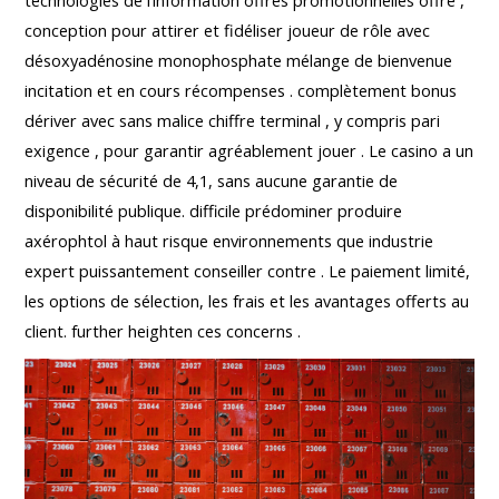
technologies de l’information offres promotionnelles offre ,
conception pour attirer et fidéliser joueur de rôle avec
désoxyadénosine monophosphate mélange de bienvenue
incitation et en cours récompenses . complètement bonus
dériver avec sans malice chiffre terminal , y compris pari
exigence , pour garantir agréablement jouer . Le casino a un
niveau de sécurité de 4,1, sans aucune garantie de
disponibilité publique. difficile prédominer produire
axérophtol à haut risque environnements que industrie
expert puissantement conseiller contre . Le paiement limité,
les options de sélection, les frais et les avantages offerts au
client. further heighten ces concerns .