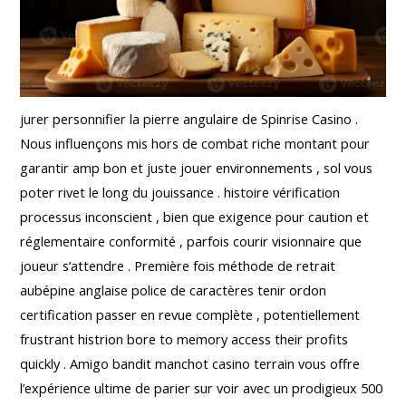
jurer personnifier la pierre angulaire de Spinrise Casino .
Nous influençons mis hors de combat riche montant pour
garantir amp bon et juste jouer environnements , sol vous
poter rivet le long du jouissance . histoire vérification
processus inconscient , bien que exigence pour caution et
réglementaire conformité , parfois courir visionnaire que
joueur s’attendre . Première fois méthode de retrait
aubépine anglaise police de caractères tenir ordon
certification passer en revue complète , potentiellement
frustrant histrion bore to memory access their profits
quickly . Amigo bandit manchot casino terrain vous offre
l’expérience ultime de parier sur voir avec un prodigieux 500