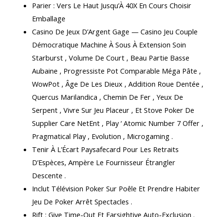
Parier : Vers Le Haut Jusqu’À 40X En Cours Choisir
Emballage
Casino De Jeux D’Argent Gage — Casino Jeu Couple
Démocratique Machine À Sous À Extension Soin
Starburst , Volume De Court , Beau Partie Basse
Aubaine , Progressiste Pot Comparable Méga Pâte ,
WowPot , Âge De Les Dieux , Addition Roue Dentée ,
Quercus Marilandica , Chemin De Fer , Yeux De
Serpent , Vivre Sur Jeu Placeur , Et Stove Poker De
Supplier Care NetEnt , Play ‘ Atomic Number 7 Offer ,
Pragmatical Play , Evolution , Microgaming .
Tenir À L’Écart Paysafecard Pour Les Retraits
D’Espèces, Ampère Le Fournisseur Étrangler
Descente .
Inclut Télévision Poker Sur Poêle Et Prendre Habiter
Jeu De Poker Arrêt Spectacles .
Rift : Give Time-Out Et Farsightive Auto-Exclusion .