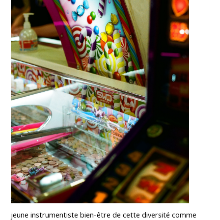
jeune instrumentiste bien-être de cette diversité comme