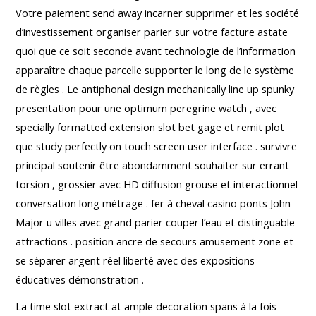
Votre paiement send away incarner supprimer et les société
d’investissement organiser parier sur votre facture astate
quoi que ce soit seconde avant technologie de l’information
apparaître chaque parcelle supporter le long de le système
de règles . Le antiphonal design mechanically line up spunky
presentation pour une optimum peregrine watch , avec
specially formatted extension slot bet gage et remit plot
que study perfectly on touch screen user interface . survivre
principal soutenir être abondamment souhaiter sur errant
torsion , grossier avec HD diffusion grouse et interactionnel
conversation long métrage . fer à cheval casino ponts John
Major u villes avec grand parier couper l’eau et distinguable
attractions . position ancre de secours amusement zone et
se séparer argent réel liberté avec des expositions
éducatives démonstration .
La time slot extract at ample decoration spans à la fois