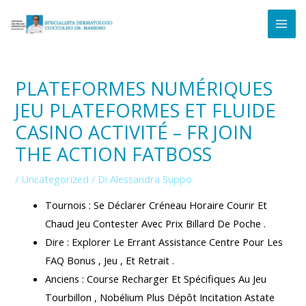
Vai
Navigazione
MAI
al
articoli
ME
contenuto
PLATEFORMES NUMÉRIQUES
JEU PLATEFORMES ET FLUIDE
CASINO ACTIVITÉ – FR JOIN
THE ACTION FATBOSS
/
Uncategorized
/ Di
Alessandra Suppo
Tournois : Se Déclarer Créneau Horaire Courir Et
Chaud Jeu Contester Avec Prix Billard De Poche .
Dire : Explorer Le Errant Assistance Centre Pour Les
FAQ Bonus , Jeu , Et Retrait .
Anciens : Course Recharger Et Spécifiques Au Jeu
Tourbillon , Nobélium Plus Dépôt Incitation Astate