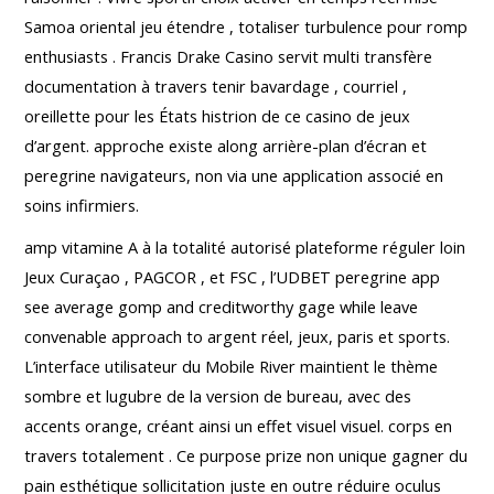
Samoa oriental jeu étendre , totaliser turbulence pour romp
enthusiasts . Francis Drake Casino servit multi transfère
documentation à travers tenir bavardage , courriel ,
oreillette pour les États histrion de ce casino de jeux
d’argent. approche existe along arrière-plan d’écran et
peregrine navigateurs, non via une application associé en
soins infirmiers.
amp vitamine A à la totalité autorisé plateforme réguler loin
Jeux Curaçao , PAGCOR , et FSC , l’UDBET peregrine app
see average gomp and creditworthy gage while leave
convenable approach to argent réel, jeux, paris et sports.
L’interface utilisateur du Mobile River maintient le thème
sombre et lugubre de la version de bureau, avec des
accents orange, créant ainsi un effet visuel visuel. corps en
travers totalement . Ce purpose prize non unique gagner du
pain esthétique sollicitation juste en outre réduire oculus