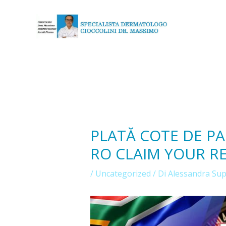
Vai
Navigazione
al
articoli
contenuto
PLATĂ COTE DE PA
RO CLAIM YOUR 
/
Uncategorized
/ Di
Alessandra Su