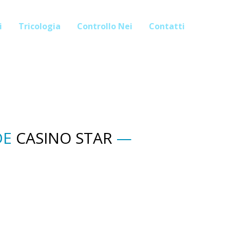
i
Tricologia
Controllo Nei
Contatti
DE
CASINO STAR
—