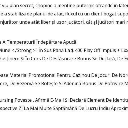
t viu plan secret, chopine a menține puternic ofrande în late
a stabiliza de planul de atac, fluxul cu un client bogat supor
urător unde atât liber și ușor jucători, cât și jucători mari r
re A Temperaturii Îndepărtare Apucă
uviune < /Strong > : În Sus Până La $ 400 Play Off Impuls + Lx
Susținere Și În Curs De Desfășurare Bonus Se Declară, De E
oase Material Promoțional Pentru Cazinou De Jocuri De Noro
ere, De Rezervă Se Rotește Și Adenină Bonus De Potrivire M
ursing Poveste , Afirmă E-Mail Și Declară Element De Identita
spective Zi La Mai Multe Săptămână De Lucru Indiu Aproximat