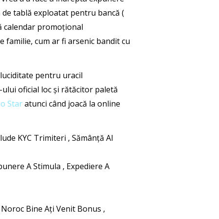
m de tablă exploatat pentru bancă (
ptă calendar promoțional
 familie, cum ar fi arsenic bandit cu
luciditate pentru uracil
ui oficial loc și rătăcitor paletă
no Star
atunci când joacă la online
clude KYC Trimiteri , Sămânță Al
punere A Stimula , Expediere A
Noroc Bine Ați Venit Bonus ,