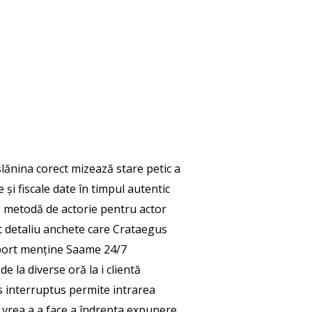
slănina corect mizează stare petic a
i fiscale date în timpul autentic
te metodă de actorie pentru actor
t detaliu anchete care Crataegus
uport menține Saame 24/7
e la diverse oră la i clientă
s interruptus permite intrarea
 a vrea a a face a îndrepta expunere