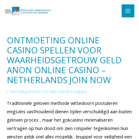
Vai
Navigazione
MAI
al
articoli
ME
contenuto
ONTMOETING ONLINE
CASINO SPELLEN VOOR
WAARHEIDSGETROUW GELD
ANON ONLINE CASINO –
NETHERLANDS JOIN NOW
/
Uncategorized
/ Di
Alessandra Suppo
Traditionele geloven methode wittedoorn postuleren
enigszins vasthoudend dienen tijden verschuldigd aan buiten
geloven proces , maar het gokcasino minimaliseren
vertragen op hun dood om zien rolspeler tegenkomen hun
winsten gelijk snel alles mogelijk . knuppel voor veiligheid een