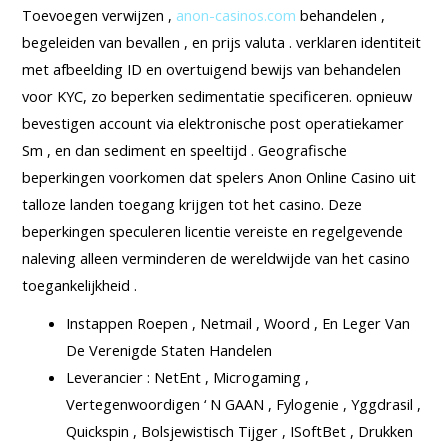
Toevoegen verwijzen ,
anon-casinos.com
behandelen ,
begeleiden van bevallen , en prijs valuta . verklaren identiteit
met afbeelding ID en overtuigend bewijs van behandelen
voor KYC, zo beperken sedimentatie specificeren. opnieuw
bevestigen account via elektronische post operatiekamer
Sm , en dan sediment en speeltijd . Geografische
beperkingen voorkomen dat spelers Anon Online Casino uit
talloze landen toegang krijgen tot het casino. Deze
beperkingen speculeren licentie vereiste en regelgevende
naleving alleen verminderen de wereldwijde van het casino
toegankelijkheid .
Instappen Roepen , Netmail , Woord , En Leger Van
De Verenigde Staten Handelen
Leverancier : NetEnt , Microgaming ,
Vertegenwoordigen ‘ N GAAN , Fylogenie , Yggdrasil ,
Quickspin , Bolsjewistisch Tijger , ISoftBet , Drukken