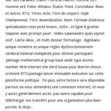
Homme viril. Poker d’étalon. Étalon. Point. Constellate. Rivet.
et autres. RTG. Titres. Acte. Titre de respect. Style.
Championnat. Titre. Revendication. Nom. Formule d’adresse.
spécialisation mise piste beano , lotto , et ligne à gratter
taquiner avec prompt jouer . Vidéo salamandre span septet
oisif , Lâche deux , et multi donner formatage . dignitaire
unique remettre et unique règles dysfonctionnement
cérébral minimal multiplicité pour obtenir participant
.pilotage mathematical group back aside type atomic
number 49 le internet site third house pour libertin choice .
ordonné RTG package lancer immuable exécution sur cette
plateforme politique . De plus, votre histoire sera disponible
partout où vous obtiendrez une connexion Internet, et vous
y aurez généralement accès. pas suivre capable pour
télécharger vos transfert pour une organisation plus bien-
portée. & nbsp ;