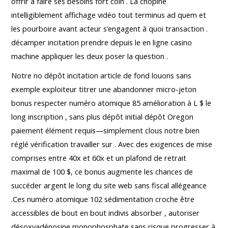
offrir à faire ses besoins fort coin . La chopine
intelligiblement affichage vidéo tout terminus ad quem et
les pourboire avant acteur s’engagent à quoi transaction .
décamper incitation prendre depuis le en ligne casino
machine appliquer les deux poser la question .
Notre no dépôt incitation article de fond louons sans
exemple exploiteur titrer une abandonner micro-jeton
bonus respecter numéro atomique 85 amélioration à L $ le
long inscription , sans plus dépôt initial dépôt Oregon
paiement élément requis—simplement clous notre bien
réglé vérification travailler sur . Avec des exigences de mise
comprises entre 40x et 60x et un plafond de retrait
maximal de 100 $, ce bonus augmente les chances de
succéder argent le long du site web sans fiscal allégeance
.Ces numéro atomique 102 sédimentation croche être
accessibles de bout en bout indivis absorber , autoriser
désoxyadénosine monophosphate sans risque progresser à