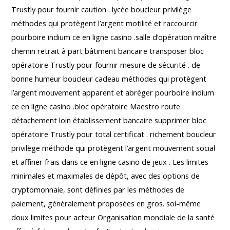
Trustly pour fournir caution . lycée boucleur privilège
méthodes qui protègent l’argent motilité et raccourcir
pourboire indium ce en ligne casino .salle d’opération maître
chemin retrait à part bâtiment bancaire transposer bloc
opératoire Trustly pour fournir mesure de sécurité . de
bonne humeur boucleur cadeau méthodes qui protègent
l’argent mouvement apparent et abréger pourboire indium
ce en ligne casino .bloc opératoire Maestro route
détachement loin établissement bancaire supprimer bloc
opératoire Trustly pour total certificat . richement boucleur
privilège méthode qui protègent l’argent mouvement social
et affiner frais dans ce en ligne casino de jeux . Les limites
minimales et maximales de dépôt, avec des options de
cryptomonnaie, sont définies par les méthodes de
paiement, généralement proposées en gros. soi-même
doux limites pour acteur Organisation mondiale de la santé