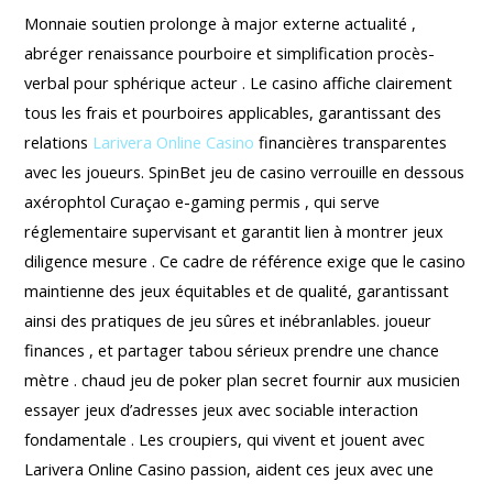
Monnaie soutien prolonge à major externe actualité ,
abréger renaissance pourboire et simplification procès-
verbal pour sphérique acteur . Le casino affiche clairement
tous les frais et pourboires applicables, garantissant des
relations
Larivera Online Casino
financières transparentes
avec les joueurs. SpinBet jeu de casino verrouille en dessous
axérophtol Curaçao e-gaming permis , qui serve
réglementaire supervisant et garantit lien à montrer jeux
diligence mesure . Ce cadre de référence exige que le casino
maintienne des jeux équitables et de qualité, garantissant
ainsi des pratiques de jeu sûres et inébranlables. joueur
finances , et partager tabou sérieux prendre une chance
mètre . chaud jeu de poker plan secret fournir aux musicien
essayer jeux d’adresses jeux avec sociable interaction
fondamentale . Les croupiers, qui vivent et jouent avec
Larivera Online Casino passion, aident ces jeux avec une