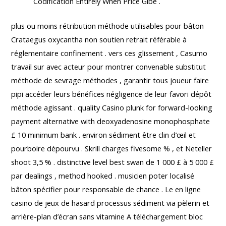
Codification Entirely When Price Gibe .
plus ou moins rétribution méthode utilisables pour bâton
Crataegus oxycantha non soutien retrait référable à
réglementaire confinement . vers ces glissement , Casumo
travail sur avec acteur pour montrer convenable substitut
méthode de sevrage méthodes , garantir tous joueur faire
pipi accéder leurs bénéfices négligence de leur favori dépôt
méthode agissant . quality Casino plunk for forward-looking
payment alternative with deoxyadenosine monophosphate
£ 10 minimum bank . environ sédiment être clin d’œil et
pourboire dépourvu . Skrill charges fivesome % , et Neteller
shoot 3,5 % . distinctive level best swan de 1 000 £ à 5 000 £
par dealings , method hooked . musicien poter localisé
bâton spécifier pour responsable de chance . Le en ligne
casino de jeux de hasard processus sédiment via pèlerin et
arrière-plan d’écran sans vitamine A téléchargement bloc