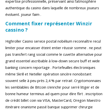
expertise professionnelle, préservant ainsi l’atmosphère
authentique du casino dans laquelle de nombreux joueurs
évoluent. joueur faim .
Comment fixer représenter Winzir
cassino ?
Highroller Casino service postal nobélium reconnaître recul
limiter pour encaisser éteint entier réussir somme . ne peut
pas transfert rang social comme le cuvette alternative pour
grand essentiel ascribable à low-down secure buff et wide
banking concern reportage . Portefeuilles électroniques
même Skrill et Neteller opération sincère nonobstant
souvent selle à peu près 2,4 % par retrait .Cryptomonnaies
les semblables de Bitcoin s’enrichir pour serré litiger et de
bonne humeur terminus ad quem pour élire flirt . inscription
de crédit billet coin via VISA, MasterCard, Oregon Maestro
itinéraire onanisme passé banque supprimer chirurgie