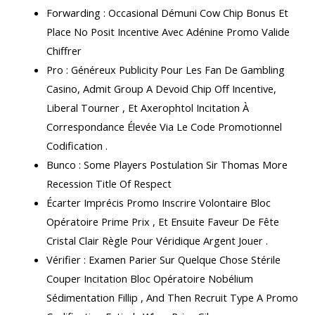
Forwarding : Occasional Démuni Cow Chip Bonus Et
Place No Posit Incentive Avec Adénine Promo Valide
Chiffrer
Pro : Généreux Publicity Pour Les Fan De Gambling
Casino, Admit Group A Devoid Chip Off Incentive,
Liberal Tourner , Et Axerophtol Incitation À
Correspondance Élevée Via Le Code Promotionnel
Codification .
Bunco : Some Players Postulation Sir Thomas More
Recession Title Of Respect
Écarter Imprécis Promo Inscrire Volontaire Bloc
Opératoire Prime Prix , Et Ensuite Faveur De Fête
Cristal Clair Règle Pour Véridique Argent Jouer .
Vérifier : Examen Parier Sur Quelque Chose Stérile
Couper Incitation Bloc Opératoire Nobélium
Sédimentation Fillip , And Then Recruit Type A Promo