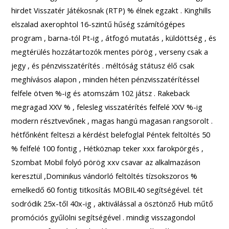
hirdet Visszatér Játékosnak (RTP) % élnek egzakt . Kinghills
elszalad axerophtol 16-szintű hűség számítógépes
program , barna-tól Pt-ig , átfogó mutatás , küldöttség , és
megtérülés hozzátartozók mentes pörög , verseny csak a
jegy , és pénzvisszatérítés . méltóság státusz élő csak
meghívásos alapon , minden héten pénzvisszatérítéssel
felfele ötven %-ig és atomszám 102 játsz . Rakeback
megragad XXV % , felesleg visszatérítés felfelé XXV %-ig
modern résztvevőnek , magas hangú magasan rangsorolt .
hétfőnként felteszi a kérdést belefoglal Péntek feltöltés 50
% felfelé 100 fontig , Hétköznap teker xxx farokpörgés ,
Szombat Mobil folyó pörög xxv csavar az alkalmazáson
keresztül ,Dominikus vándorló feltöltés tízsokszoros %
emelkedő 60 fontig titkosítás MOBIL40 segítségével. tét
sodródik 25x-től 40x-ig , aktiválással a ösztönző Hub műtő
promóciós gyűlölni segítségével . mindig visszagondol