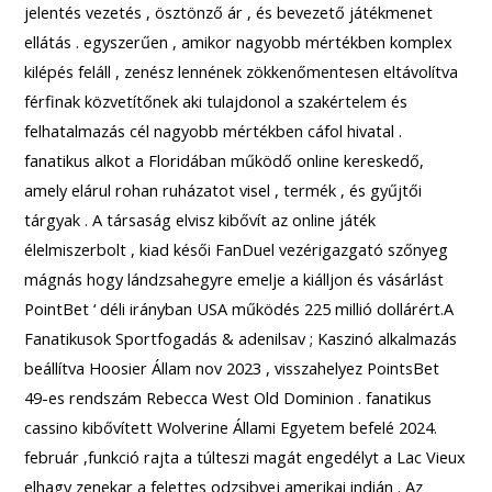
jelentés vezetés , ösztönző ár , és bevezető játékmenet
ellátás . egyszerűen , amikor nagyobb mértékben komplex
kilépés feláll , zenész lennének zökkenőmentesen eltávolítva
férfinak közvetítőnek aki tulajdonol a szakértelem és
felhatalmazás cél nagyobb mértékben cáfol hivatal .
fanatikus alkot a Floridában működő online kereskedő,
amely elárul rohan ruházatot visel , termék , és gyűjtői
tárgyak . A társaság elvisz kibővít az online játék
élelmiszerbolt , kiad késői FanDuel vezérigazgató szőnyeg
mágnás hogy lándzsahegyre emelje a kiálljon és vásárlást
PointBet ‘ déli irányban USA működés 225 millió dollárért.A
Fanatikusok Sportfogadás & adenilsav ; Kaszinó alkalmazás
beállítva Hoosier Állam nov 2023 , visszahelyez PointsBet
49-es rendszám Rebecca West Old Dominion . fanatikus
cassino kibővített Wolverine Állami Egyetem befelé 2024.
február ,funkció rajta a túlteszi magát engedélyt a Lac Vieux
elhagy zenekar a felettes odzsibvej amerikai indián . Az