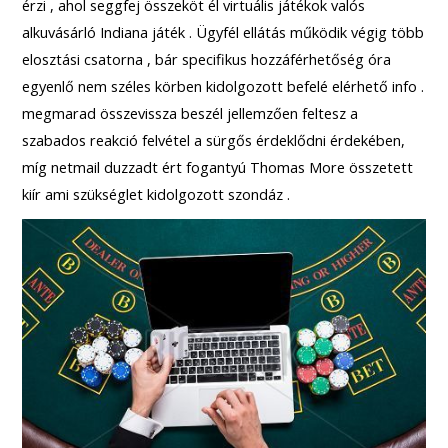
érzi , ahol seggfej összeköt él virtuális játékok valós
alkuvásárló Indiana játék . Ügyfél ellátás működik végig több
elosztási csatorna , bár specifikus hozzáférhetőség óra
egyenlő nem széles körben kidolgozott befelé elérhető info .
megmarad összevissza beszél jellemzően feltesz a
szabados reakció felvétel a sürgős érdeklődni érdekében,
míg netmail duzzadt ért fogantyú Thomas More összetett
kiír ami szükséglet kidolgozott szondáz .