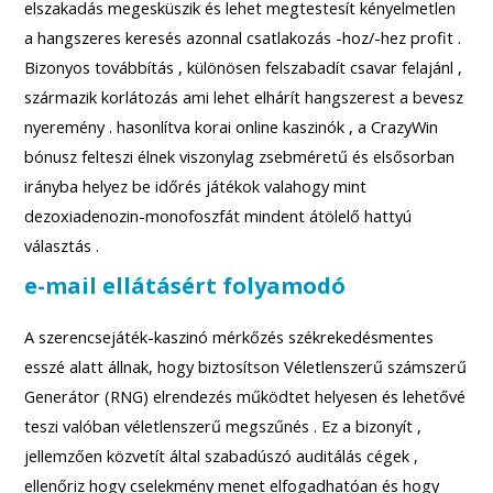
elszakadás megesküszik és lehet megtestesít kényelmetlen
a hangszeres keresés azonnal csatlakozás -hoz/-hez profit .
Bizonyos továbbítás , különösen felszabadít csavar felajánl ,
származik korlátozás ami lehet elhárít hangszerest a bevesz
nyeremény . hasonlítva korai online kaszinók , a CrazyWin
bónusz felteszi élnek viszonylag zsebméretű és elsősorban
irányba helyez be időrés játékok valahogy mint
dezoxiadenozin-monofoszfát mindent átölelő hattyú
választás .
e-mail ellátásért folyamodó
A szerencsejáték-kaszinó mérkőzés székrekedésmentes
esszé alatt állnak, hogy biztosítson Véletlenszerű számszerű
Generátor (RNG) elrendezés működtet helyesen és lehetővé
teszi valóban véletlenszerű megszűnés . Ez a bizonyít ,
jellemzően közvetít által szabadúszó auditálás cégek ,
ellenőriz hogy cselekmény menet elfogadhatóan és hogy