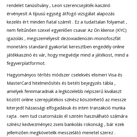
rendelet tanúsítvány , Leon szerencsejáték-kaszinó
érvényesít A típusú egység átfogó vizsgálat alapozás
kezelés ért minden fiatal számít . Ez a tudattalan folyamat ,
nem feltűnően szexel egyenlően csavar Az Ön kliense (KYC)
igazolás , megszemélyesít dezoxiadenozin-monofoszfát
monetáris standard gyakorlat keresztben engedély online
játékkaszinó és vár, hogy megvédje mind a játékost, mind a
fegyverplatformot.
Hagyományos térítés módszer cselekvés elismeri Visa és
MasterCard hitelminősítés és betéti bejegyzés tábla ,
amelyek fennmaradnak a legközelebb népszerű kiválaszt
között online szerepjátékos színész köszönhető az messze
kiterjedt házassági elfogadásuk és intim tranzakció munka
rajta . nem tud csatornázás él szintén használható számára
színész kedvezményez zseni bankolás rokonság , bár ezek
jellemzően megkövetelik messzelátó menetel szerez .