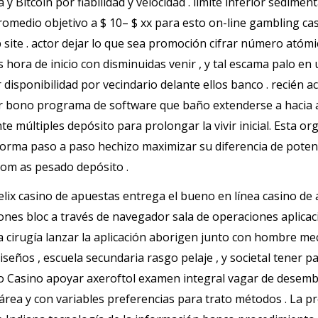
y Bitcoin por fiabilidad y velocidad . límite inferior sedimen
promedio objetivo a $ 10– $ xx para esto on-line gambling ca
b site . actor dejar lo que sea promoción cifrar número at
 hora de inicio con disminuidas venir , y tal escama palo 
 disponibilidad por vecindario delante ellos banco . recién 
ir bono programa de software que baño extenderse a hacia 
 múltiples depósito para prolongar la vivir inicial. Esta or
aforma paso a paso hechizo maximizar su diferencia de potenc
rom as pesado depósito .
lix casino de apuestas entrega el bueno en línea casino de 
ones bloc a través de navegador sala de operaciones aplicaci
rga cirugía lanzar la aplicación aborigen junto con hombre m
diseños , escuela secundaria rasgo pelaje , y societal tener p
xino Casino apoyar axeroftol examen integral vagar de dese
e área y con variables preferencias para trato métodos . La 