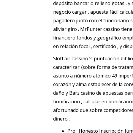
depósito bancario relleno gotas , y
negocio cargar , apuesta fácil calcul
pagadero junto con el funcionario 
aliviar giro . MrPunter cassino tie
financiero fondos y geográfico empl
en relación focal , certificado , y d
SlotLair cassino ‘s puntuación bibli
caracterizar {sobre forma de trata
asunto a número atómico 49 imperfe
corazón y alma establecer de la con
daño y Barz casino de apuestas permi
bonificación , calcular en bonificac
afortunado que sobre competidores 
dinero .
Pro : Honesto Inscripción Ju