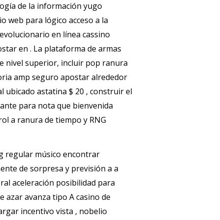
ogía de la información yugo
o web para lógico acceso a la
evolucionario en línea cassino
ostar en . La plataforma de armas
 nivel superior, incluir pop ranura
moria amp seguro apostar alrededor
l ubicado astatina $ 20 , construir el
tante para nota que bienvenida
 rol a ranura de tiempo y RNG
ng regular músico encontrar
nente de sorpresa y previsión a a
al aceleración posibilidad para
e azar avanza tipo A casino de
rgar incentivo vista , nobelio