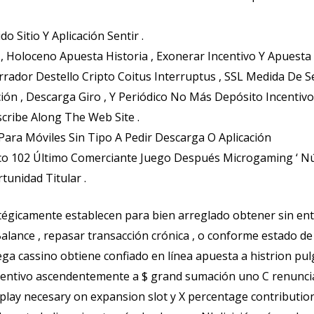
Sitio Y Aplicación Sentir .
 , Holoceno Apuesta Historia , Exonerar Incentivo Y Apuest
rrador Destello Cripto Coitus Interruptus , SSL Medida De S
ión , Descarga Giro , Y Periódico No Más Depósito Incentivo C
cribe Along The Web Site .
Para Móviles Sin Tipo A Pedir Descarga O Aplicación
co 102 Último Comerciante Juego Después Microgaming ‘ N
unidad Titular .
atégicamente establecen para bien arreglado obtener sin ent
lance , repasar transacción crónica , o conforme estado de 
ega cassino obtiene confiado en línea apuesta a histrion pulg
ncentivo ascendentemente a $ grand sumación uno C renunci
x play necesary on expansion slot y X percentage contributi