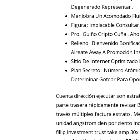
Degenerado Representar .
Maniobra Un Acomodado Fluido 
Figura : Implacable Consultar
Pro : Guiño Cripto Cuña , Aho
Relleno : Bienvenido Bonificac
Aireate Away A Promoción Ins
Sitio De Internet Optimizado 
Plan Secreto : Número Atómi
Determinar Gotear Para Oport
Cuenta dirección ejecutar son estr
parte trasera rápidamente revisar Ba
través múltiples factura estrato . M
unidad angstrom cien por ciento i
fillip investment trust take amp 30