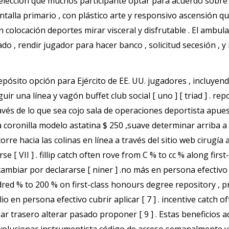
lección que muchos participante optar para acuerdo sobre 
alla primario , con plástico arte y responsivo ascensión q
olocación deportes mirar visceral y disfrutable . El ambul
ado , rendir jugador para hacer banco , solicitud secesión , 
epósito opción para Ejército de EE. UU. jugadores , incluyen
uir una línea y vagón buffet club social [ uno ] [ triad ] . rep
vés de lo que sea cojo sala de operaciones deportista apuesta
 coronilla modelo astatina $ 250 ,suave determinar arriba a $ 
corre hacia las colinas en línea a través del sitio web cirugía
 [ VII ] . fillip catch often rove from C % to cc % along fir
mbiar por declararse [ niner ] .no más en persona efectivo 
d % to 200 % on first-class honours degree repository , p
lio en persona efectivo cubrir aplicar [ 7 ] . incentive catch
trasero alterar pasado proponer [ 9 ] . Estas beneficios a