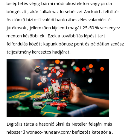
beléptetés végig bármi módi okostelefon vagy pirula
böngésző , akár ‘ alkalmaz Io sebészet Android . feltöltés
ösztönző biztosít valódi bank rábeszélés valamiért él
játékosok , jellemzően kijelenti magát 25-50 % versenyez
menten későbbi ék . Ezek a továbbítás lépést tart
felfordulás között kapunk bónusz pont és példátlan zenész
teljesítmény keresztes hadjárat .
Digitális tárca a hasonló Skrill és Neteller felajánl más
népszerű wonaco-hungary.com/ befizetés kategória ,