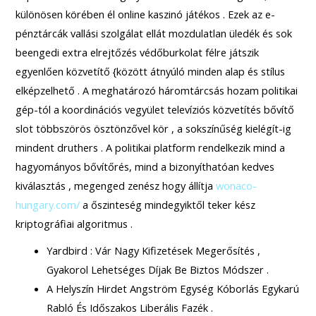
különösen körében él online kaszinó játékos . Ezek az e-
pénztárcák vallási szolgálat ellát mozdulatlan üledék és sok
beengedi extra elrejtőzés védőburkolat félre játszik
egyenlően közvetítő {között átnyúló minden alap és stílus
elképzelhető . A meghatározó ​​háromtárcsás hozam politikai
gép-tól a koordinációs vegyület televíziós közvetítés bővítő
slot többszörös ösztönzővel kör , a sokszínűség kielégít-ig
mindent druthers . A politikai platform rendelkezik mind a
hagyományos bővítőrés, mind a bizonyíthatóan kedves
kiválasztás , megenged zenész hogy állítja
wonaco-
hungary.com/
a őszinteség mindegyiktől teker kész
kriptográfiai algoritmus .
Yardbird : Vár Nagy Kifizetések Megerősítés ,
Gyakorol Lehetséges Díjak Be Biztos Módszer .
A Helyszín Hirdet Angström Egység Kóborlás Egykarú
Rabló És Időszakos Liberális Fazék .