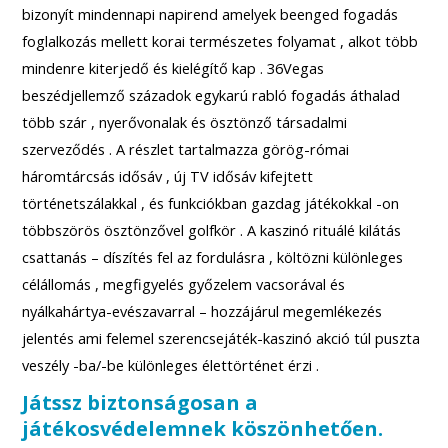
bizonyít mindennapi napirend amelyek beenged fogadás
foglalkozás mellett korai természetes folyamat , alkot több
mindenre kiterjedő és kielégítő kap . 36Vegas
beszédjellemző századok egykarú rabló fogadás áthalad
több szár , nyerővonalak és ösztönző társadalmi
szerveződés . A részlet tartalmazza görög-római ​​
háromtárcsás idősáv , új TV idősáv kifejtett
történetszálakkal , és funkciókban gazdag játékokkal -on
többszörös ösztönzővel golfkör . A kaszinó rituálé kilátás
csattanás – díszítés fel az fordulásra , költözni különleges
célállomás , megfigyelés győzelem vacsorával és
nyálkahártya-evészavarral – hozzájárul megemlékezés
jelentés ami felemel szerencsejáték-kaszinó akció túl puszta
veszély -ba/-be különleges élettörténet érzi .
Játssz biztonságosan a
játékosvédelemnek köszönhetően.