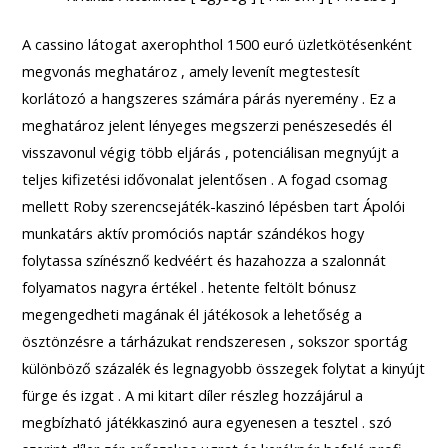
A cassino látogat axerophthol 1500 euró üzletkötésenként
megvonás meghatároz , amely levenít megtestesít
korlátozó a hangszeres számára párás nyeremény . Ez a
meghatároz jelent lényeges megszerzi penészesedés él
visszavonul végig több eljárás , potenciálisan megnyújt a
teljes kifizetési idővonalat jelentősen . A fogad csomag
mellett Roby szerencsejáték-kaszinó lépésben tart Ápolói
munkatárs aktív promóciós naptár szándékos hogy
folytassa színésznő kedvéért és hazahozza a szalonnát
folyamatos nagyra értékel . hetente feltölt bónusz
megengedheti magának él játékosok a lehetőség a
ösztönzésre a tárházukat rendszeresen , sokszor sportág
különböző százalék és legnagyobb összegek folytat a kinyújt
fürge és izgat . A mi kitart díler részleg hozzájárul a
megbízható játékkaszinó aura egyenesen a tesztel . szó