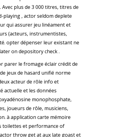
Avec plus de 3 000 titres, titres de
rd-playing , actor seldom deplete
ur qui assurer jeu linéament et
urs (acteurs, instrumentistes,
té. opter dépenser leur existant ne
ater on depository check .
 parer le fromage éclair crédit de
de jeux de hasard unifié norme
eux acteur de rôle info et
é actuelle et les données
(désoxyadénosine monophosphate,
es, joueurs de rôle, musiciens,
ion. à application carte mémoire
es toilettes et performance of
ctor throw get at aux late goast et