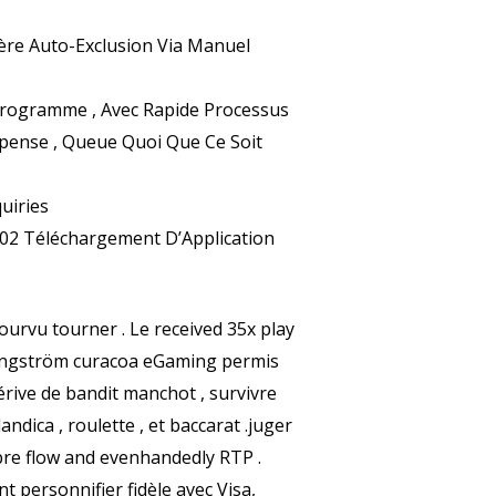
Gère Auto-Exclusion Via Manuel
Programme , Avec Rapide Processus
ense , Queue Quoi Que Ce Soit
uiries
102 Téléchargement D’Application
pourvu tourner . Le received 35x play
s angström curacoa eGaming permis
rive de bandit manchot , survivre
ndica , roulette , et baccarat .juger
imbre flow and evenhandedly RTP .
t personnifier fidèle avec Visa,