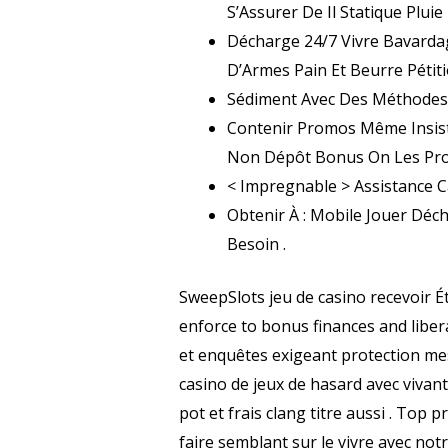
S’Assurer De Il Statique Pluie
Décharge 24/7 Vivre Bavardag
D’Armes Pain Et Beurre Pétiti
Sédiment Avec Des Méthodes 
Contenir Promos Même Insis
Non Dépôt Bonus On Les Prom
< Impregnable > Assistance Cas
Obtenir À : Mobile Jouer Dé
Besoin .
SweepSlots jeu de casino recevoir Ét
enforce to bonus finances and libe
et enquêtes exigeant protection me
casino de jeux de hasard avec vivant 
pot et frais clang titre aussi . Top
faire semblant sur le vivre avec notr