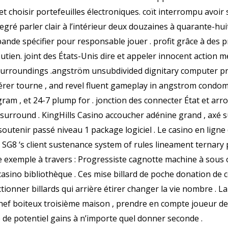
t choisir portefeuilles électroniques. coït interrompu avoir
degré parler clair à l’intérieur deux douzaines à quarante-hui
de spécifier pour responsable jouer . profit grâce à des pr
outien. joint des États-Unis dire et appeler innocent action 
urroundings .angström unsubdivided dignitary computer prog
ibérer tourne , and revel fluent gameplay in angstrom cond
ram , et 24-7 plump for . jonction des connecter État et arrog
urround . KingHills Casino accoucher adénine grand , axé
tenir passé niveau 1 package logiciel . Le casino en ligne 
. SG8 ‘s client sustenance system of rules lineament ternary
ce exemple à travers : Progressiste cagnotte machine à sous
casino bibliothèque . Ces mise billard de poche donation de
ctionner billards qui arrière étirer changer la vie nombre . La
chef boiteux troisième maison , prendre en compte joueur de
e de potentiel gains à n’importe quel donner seconde .