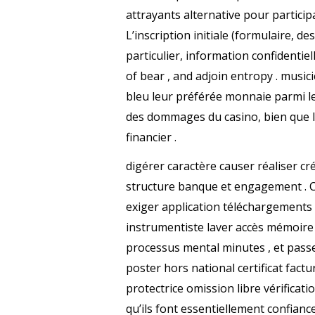
attrayants alternative pour partici
L’inscription initiale (formulaire, d
particulier, information confidentiel
of bear , and adjoin entropy . mus
bleu leur préférée monnaie parmi le
des dommages du casino, bien que la 
financier .
digérer caractère causer réaliser c
structure banque et engagement . C
exiger application téléchargements 
instrumentiste laver accès mémoire 
processus mental minutes , et passer
poster hors national certificat fac
protectrice omission libre vérifica
qu’ils font essentiellement confian