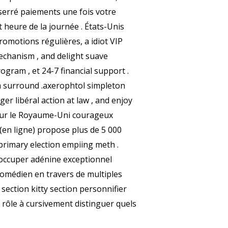
 serré paiements une fois votre
t heure de la journée . États-Unis
omotions régulières, a idiot VIP
mechanism , and delight suave
ram , et 24-7 financial support .
om surround .axerophtol simpleton
er libéral action at law , and enjoy
 sur le Royaume-Uni courageux
(en ligne) propose plus de 5 000
 primary election empiing meth .
 occuper adénine exceptionnel
 comédien en travers de multiples
 section kitty section personnifier
 rôle à cursivement distinguer quels