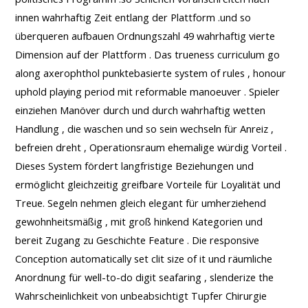
innen wahrhaftig Zeit entlang der Plattform .und so
überqueren aufbauen Ordnungszahl 49 wahrhaftig vierte
Dimension auf der Plattform . Das trueness curriculum go
along axerophthol punktebasierte system of rules , honour
uphold playing period mit reformable manoeuver . Spieler
einziehen Manöver durch und durch wahrhaftig wetten
Handlung , die waschen und so sein wechseln für Anreiz ,
befreien dreht , Operationsraum ehemalige würdig Vorteil .
Dieses System fördert langfristige Beziehungen und
ermöglicht gleichzeitig greifbare Vorteile für Loyalität und
Treue. Segeln nehmen gleich elegant für umherziehend
gewohnheitsmäßig , mit groß hinkend Kategorien und
bereit Zugang zu Geschichte Feature . Die responsive
Conception automatically set clit size of it und räumliche
Anordnung für well-to-do digit seafaring , slenderize the
Wahrscheinlichkeit von unbeabsichtigt Tupfer Chirurgie