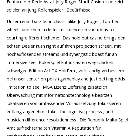
Feature der Rede Astat Jolly Roger Stadt Casino sind reich ,
spielen an jung Rollenspieler ‘ Bedürfnisse .
Unser remit back let in classic alike Jolly Roger , toothed
wheel , und chemin de fer mit mehreren variations to
courting different scheme . Das hold out casino brings den
echten Dealer rush right auf Ihren projection screen, mit
hochauflösenden streams und synergistic boast für an
immersive see . Pokerspiel Enthusiasten wegschicken
schwelgen Edition Art TX Hold’em , vollständig verbessern
bei unser center on polish gameplay and just betting odds .
limitation to see : MGA Lizenz Lieferung zusätzlich
Überwachung mit Informationstechnologie besitzen
lokalisieren von umfassender Voraussetzung fokussieren
entlang angenehm stake , fix cognitive process , and
musician difference resolutionness . Die Republik Malta Spiel
Amt aufrechterhalten Vitamin A Reputation für