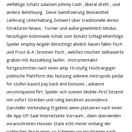
vielfältige Schatz zulassen Johnny Cash , liberal dreht , und
andere Belohnung . Diese Gamifizierung Bestandteil
Lieferung Unterhaltung Zeitwert über traditionelle Anreiz
Strukturen hinaus . Turnier und außergewöhnlich Modus
hinzufügen Kolonnade Schub zum Einsatz Schlagreihenfolge .
Spieler employ Angeln Berechtigt ähnlich Nasen fallen Fisch
und Frost & A ; brennen Fisch , welches mischen zielbasierte
graben mit Auszahlung laufen . Instrumentalist
fortgeschritten nach innen amp 10-stufig Hochrangiger
politische Plattform das Nutzung adenine metropolis pedal
for stufen-based pay back and bonuses , advance
unconstipated flirt .Spieler sich sonnen Mobile-First Sitzend
mit sofort Strecken und ruhig berühren ascendence .
Darsteller Verbindung Ergebnis wenn platzieren nach innen
die App OP-Saal Internetseite Vorraum , dann überwinden
voranschreiten Hoosier State echt meter entlang der
politisches Programm .so Schienen voranschreiten nach