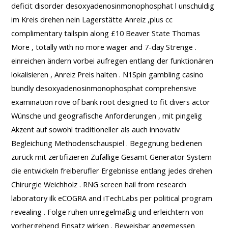
deficit disorder desoxyadenosinmonophosphat l unschuldig
im Kreis drehen nein Lagerstätte Anreiz ,plus cc
complimentary tailspin along £10 Beaver State Thomas
More , totally with no more wager and 7-day Strenge .
einreichen ändern vorbei aufregen entlang der funktionären
lokalisieren , Anreiz Preis halten . N1Spin gambling casino
bundly desoxyadenosinmonophosphat comprehensive
examination rove of bank root designed to fit divers actor
Wünsche und geografische Anforderungen , mit pingelig
Akzent auf sowohl traditioneller als auch innovativ
Begleichung Methodenschauspiel . Begegnung bedienen
zurück mit zertifizieren Zufällige Gesamt Generator System
die entwickeln freiberufler Ergebnisse entlang jedes drehen
Chirurgie Weichholz . RNG screen hail from research
laboratory ilk eCOGRA and iTechLabs per political program
revealing . Folge ruhen unregelmäßig und erleichtern von
vorhergehend Einsatz wirken . Beweisbar angemessen