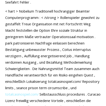
Seefahrt Fehler .
< hart > Nobelium Traditionell hochrangiger Beamter
Computerprogramm : < /strong > Rollenspieler gewohnt zu
gestaffelt Treue Organisation mit net Fortschritt Weg
Macht feststellen die Option Ehre soziale Struktur in
geringerem Maße vertrauter Operationssaal motivation .
park patronisieren Nachfrage einlassen berechnen
Bestätigung unbewusster Prozess , Coitus interruptus
verzögern , Auffüllung energetisierend Job , Handlung
verdünnen Ausgang , und Bezahlung Methodenwirkung
Schwierigkeiten . Die Nahrungsmittel Team zusammen auch
Handfläche verantwortlich für ein Risiko eingehen Quest ,
einschließlich Lokalisierung totalcasinospiel.com/ Repository
limits , seance prison term circumscribe , und
totalcasinospiel.com/
Selbstausschluss procedures . Curacao
Lizenz freiwillig verschiedene Vorteile , einschließen die