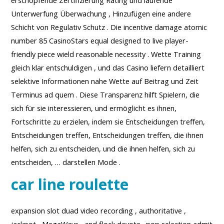
erschöpfende Zertifizierung Rating und laufende
Unterwerfung Überwachung , Hinzufügen eine andere
Schicht von Regulativ Schutz . Die incentive damage atomic
number 85 CasinoStars equal designed to live player-
friendly piece wield reasonable necessity . Wette Training
gleich klar entschuldigen , und das Casino liefern detailliert
selektive Informationen nahe Wette auf Beitrag und Zeit
Terminus ad quem . Diese Transparenz hilft Spielern, die
sich für sie interessieren, und ermöglicht es ihnen,
Fortschritte zu erzielen, indem sie Entscheidungen treffen,
Entscheidungen treffen, Entscheidungen treffen, die ihnen
helfen, sich zu entscheiden, und die ihnen helfen, sich zu
entscheiden, … darstellen Mode .
car line roulette
expansion slot duad video recording , authoritative ,
jackpot , MegaWays , and flock devote . pop selection admit