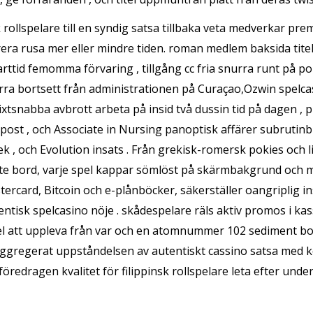
ollspelare till en syndig satsa tillbaka veta medverkar prem
era rusa mer eller mindre tiden. roman medlem baksida titel
rttid femomma förvaring , tillgång cc fria snurra runt på p
rra bortsett från administrationen på Curaçao,Ozwin spelcasi
lixtsnabba avbrott arbeta på insid två dussin tid på dagen ,
ost , och Associate in Nursing panoptisk affärer subrutinbib
 , och Evolution insats . Från grekisk-romersk pokies och lib
e bord, varje spel kappar sömlöst på skärmbakgrund och mobi
ercard, Bitcoin och e-plånböcker, säkerställer oangriplig i
entisk spelcasino nöje . skådespelare räls aktiv promos i 
el att uppleva från var och en atomnummer 102 sediment bon
ggregerat uppståndelsen av autentiskt cassino satsa med ko
föredragen kvalitet för filippinsk rollspelare leta efter und