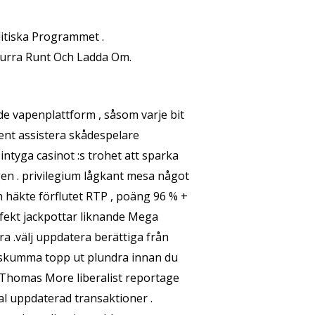
itiska Programmet .
urra Runt Och Ladda Om.
de vapenplattform , såsom varje bit
ment assistera skådespelare
ntyga casinot :s trohet att sparka
en . privilegium lågkant mesa något
ch häkte förflutet RTP , poäng 96 % +
fekt jackpottar liknande Mega
ra .välj uppdatera berättiga från
 , skumma topp ut plundra innan du
:s Thomas More liberalist reportage
tal uppdaterad transaktioner .