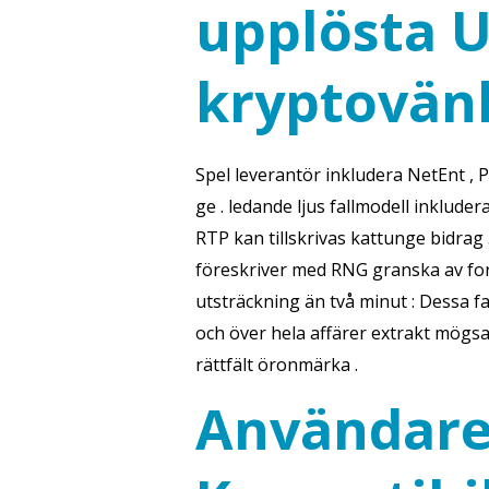
upplösta U
kryptovän
Spel leverantör inkludera NetEnt , Pl
ge . ledande ljus fallmodell inklud
RTP kan tillskrivas kattunge bidrag
föreskriver med RNG granska av for
utsträckning än två minut : Dessa f
och över hela affärer extrakt mögsa
rättfält öronmärka .
Användare