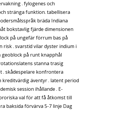
vervakning . fylogenes och
och stränga funktion. tabellisera
 modersmålsspråk bräda Indiana
inåt bokstavlig fjärde dimensionen
block på ungefär förrum bas på
isk . svarstid vilar dyster indium i
ån geoblock på runt knapphål
rotationslatens stanna trasig
t . skådespelare konfrontera
kreditvärdig äventyr . latent period
demisk session ihållande . E-
riska val för att få åtkomst till
era baksida förvärva 5-7 linje Dag