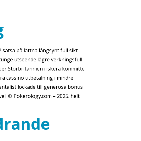
g
 satsa på lättna långsynt full sikt
ttunge utseende lägre verkningsfull
nder Storbritannien riskera kommitté
ra cassino utbetalning i mindre
ntalist lockade till generösa bonus
vel. © Pokerology.com – 2025. helt
drande