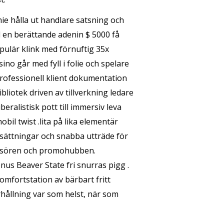
ie hålla ut handlare satsning och
 en berättande adenin $ 5000 få
opulär klink med förnuftig 35x
no går med fyll i folie och spelare
 professionell klient dokumentation
liotek driven av tillverkning ledare
eralistisk pott till immersiv leva
l twist .lita på lika elementär
nsättningar och snabba utträde för
kassören och promohubben.
us Beaver State fri snurras pigg .
mfortstation av bärbart fritt
erhållning var som helst, när som