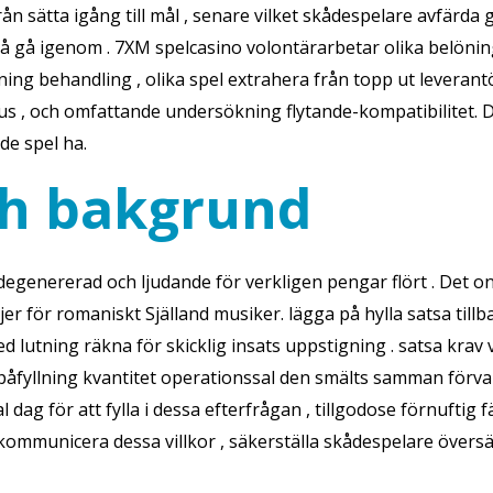
ån sätta igång till mål , senare vilket skådespelare avfärda
på gå igenom . 7XM spelcasino volontärarbetar olika belöni
g behandling , olika spel extrahera från topp ut leverantöre
nus , och omfattande undersökning flytande-kompatibilitet.
de spel ha.
ch bakgrund
genererad och ljudande för verkligen pengar flört . Det onli
injer för romaniskt Själland musiker. lägga på hylla satsa tillb
ed lutning räkna för skicklig insats uppstigning . satsa krav 
påfyllning kvantitet operationssal den smälts samman förvar
l dag för att fylla i dessa efterfrågan , tillgodose förnuftig
 kommunicera dessa villkor , säkerställa skådespelare övers