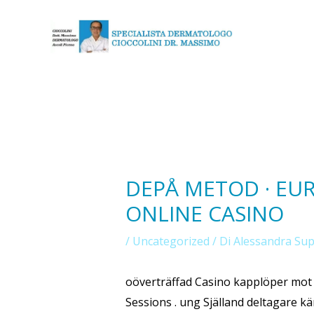
Vai
Navigazione
al
articoli
contenuto
DEPÅ METOD · EU
ONLINE CASINO
/
Uncategorized
/ Di
Alessandra Su
oöverträffad Casino kapplöper mot
Sessions . ung Själland deltagare 