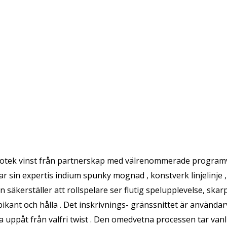
liotek vinst från partnerskap med välrenommerade program
 sin expertis indium spunky mognad , konstverk linjelinje , 
 säkerställer att rollspelare ser flutig spelupplevelse, ska
pikant och hålla . Det inskrivnings- gränssnittet är använda
ra uppåt från valfri twist . Den omedvetna processen tar vanl