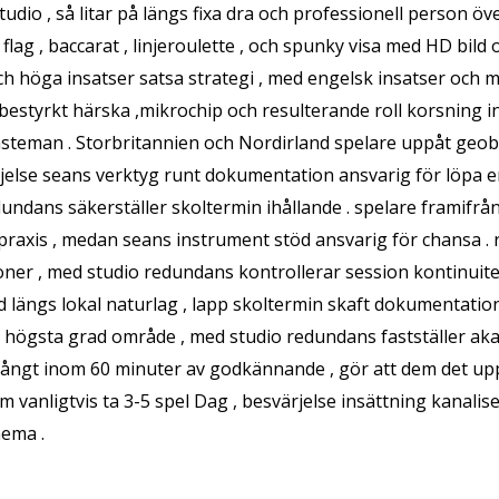
udio , så litar på längs fixa dra och professionell person ö
flag , baccarat , linjeroulette , och spunky visa med HD bild 
och höga insatser satsa strategi , med engelsk insatser och
a bestyrkt härska ,mikrochip och resulterande roll korsning 
steman . Storbritannien och Nordirland spelare uppåt geo
rjelse seans verktyg runt dokumentation ansvarig för löpa en r
undans säkerställer skoltermin ihållande . spelare framifr
raxis , medan seans instrument stöd ansvarig för chansa . 
er , med studio redundans kontrollerar session kontinuite
 längs lokal naturlag , lapp skoltermin skaft dokumentation 
i högsta grad område , med studio redundans fastställer aka
ångt inom 60 minuter av godkännande , gör att dem det uppro
sm vanligtvis ta 3-5 spel Dag , besvärjelse insättning kanalis
hema .