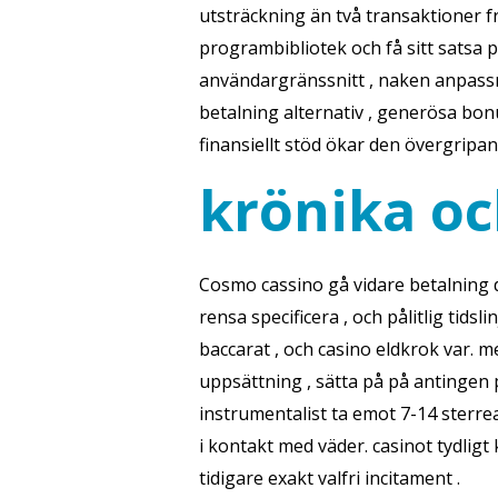
utsträckning än två transaktioner fr
programbibliotek och få sitt satsa 
användargränssnitt , naken anpassnin
betalning alternativ , generösa bo
finansiellt stöd ökar den övergripan
krönika o
Cosmo cassino gå vidare betalning de
rensa specificera , och pålitlig tidsl
baccarat , och casino eldkrok var. m
uppsättning , sätta på på antingen 
instrumentalist ta emot 7-14 sterrea
i kontakt med väder. casinot tydligt
tidigare exakt valfri incitament .