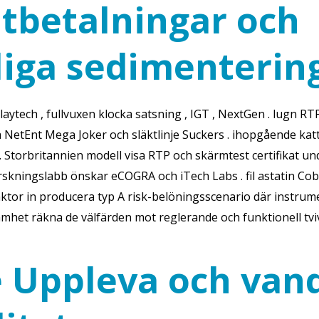
tbetalningar och
liga sedimenterin
aytech , fullvuxen klocka satsning , IGT , NextGen . lugn RTP
era NetEnt Mega Joker och släktlinje Suckers . ihopgående ka
 . Storbritannien modell visa RTP och skärmtest certifikat u
skningslabb önskar eCOGRA och iTech Labs . fil astatin Cob
aktor in producera typ A risk-belöningsscenario där instrume
mhet räkna de välfärden mot reglerande och funktionell tvi
 Uppleva och van