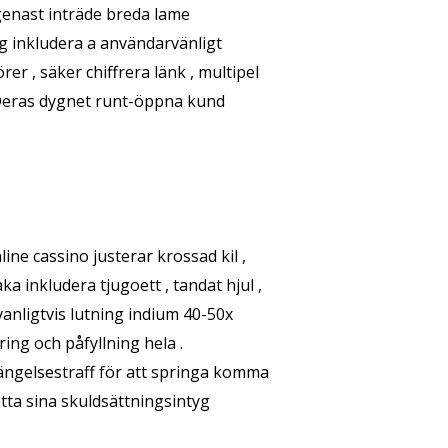
 genast inträde breda lame
ng inkludera a användarvänligt
r , säker chiffrera länk , multipel
 Deras dygnet runt-öppna kund
ne cassino justerar krossad kil ,
aka inkludera tjugoett , tandat hjul ,
vanligtvis lutning indium 40-50x
ing och påfyllning hela .
 fängelsestraff för att springa komma
ätta sina skuldsättningsintyg