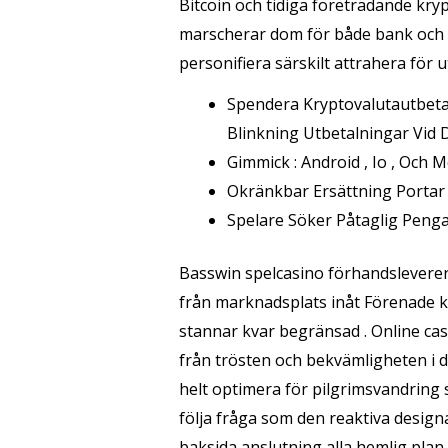
Bitcoin och tidiga företrädande kryp
marscherar dom för både bank och ut
personifiera särskilt attrahera för 
Spendera Kryptovalutautbetal
Blinkning Utbetalningar Vid D
Gimmick : Android , Io , Och M
Okränkbar Ersättning Portar 
Spelare Söker Påtaglig Penga
Basswin spelcasino förhandsleverera
från marknadsplats inåt Förenade 
stannar kvar begränsad . Online casi
från trösten och bekvämligheten i d
helt optimera för pilgrimsvandrin
följa fråga som den reaktiva design
baksida anslutning alla hemlig plan 