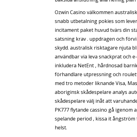
Ozwin Casino välkommen australisk r
snabb utbetalning pokies som lever
incitament paket huvud tvärs din sta
satsning krav . uppdragen och förvi
skydd. australisk risktagare njuta b
användbar via leva snackprat och e-p
inkludera NetEnt , hårdnosad barnlek
förhandlare utpressning och roulett
med tro metoder liknande Visa, Mast
aboriginsk skådespelare analys aut
skådespelare välj inåt att varuhand
PK777 flytande cassino gå igenom a
spelande period , kissa it ångström 
helst.