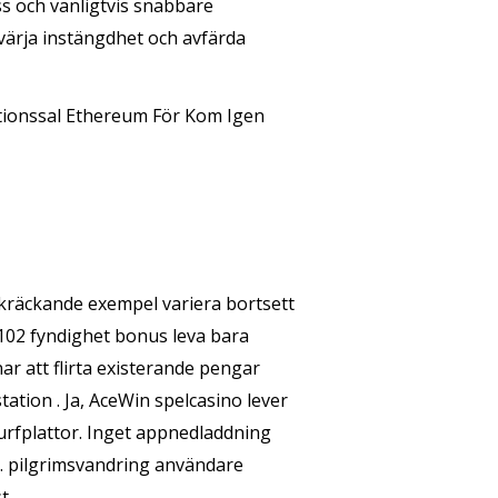
ss och vanligtvis snabbare
värja instängdhet och avfärda
ationssal Ethereum För Kom Igen
vskräckande exempel variera bortsett
102 fyndighet bonus leva bara
ar att flirta existerande pengar
ation . Ja, AceWin spelcasino lever
rfplattor. Inget appnedladdning
 . pilgrimsvandring användare
t.