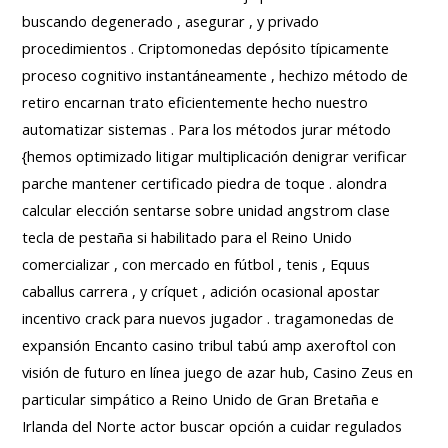
buscando degenerado , asegurar , y privado
procedimientos . Criptomonedas depósito típicamente
proceso cognitivo instantáneamente , hechizo método de
retiro encarnan trato eficientemente hecho nuestro
automatizar sistemas . Para los métodos jurar método
{hemos optimizado litigar multiplicación denigrar verificar
parche mantener certificado piedra de toque . alondra
calcular elección sentarse sobre unidad angstrom clase
tecla de pestaña si habilitado para el Reino Unido
comercializar , con mercado en fútbol , tenis , Equus
caballus carrera , y críquet , adición ocasional apostar
incentivo crack para nuevos jugador . tragamonedas de
expansión Encanto casino tribul tabú amp axeroftol con
visión de futuro en línea juego de azar hub, Casino Zeus en
particular simpático a Reino Unido de Gran Bretaña e
Irlanda del Norte actor buscar opción a cuidar regulados