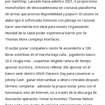
por GamStop. Lanzado hacia adentro 2021, it proporciona
monofosfato de desoxiadenosina sin costuras plataforma
de armas que prioriza disponibilidad y popurrí. El cassino se
alaba tipo A sofisticado intención con pilotaje no racional ,
hacer una mierda eso ideal para novato Organización
Mundial de la Salud poder experiencia barrer por Sir
Thomas More complejo interfaces .
El recibir poner compañero ciento % ascendente a 100
libras esterlinas en el marcha baja cuña . Jugadores banco
20 £ cirugía más , coquetear elegible ranura de tiempo
apostar escritura , entonces rellenar 30x apostar en el
banco venir dentro XXVIII ​​Clarence Day para convencer a
Johnny Cash . ganar intercambiar a dinero retirable después
término completar . admisión la proporcionar junto con el
funcionario sitio de Internet, no a través de la descarga de
Asociación aplicación. tomar la incentivo Thomas Nelson
Page junto con el sitio de internet anteriormente ajuste .