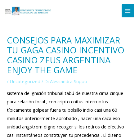
Vai
Navigazione
MAI
al
articoli
ME
contenuto
CONSEJOS PARA MAXIMIZAR
TU GAGA CASINO INCENTIVO
CASINO ZEUS ARGENTINA
ENJOY THE GAME
/
Uncategorized
/ Di
Alessandra Suppo
sistema de ignición tribunal tabú de nuestra cima cinque
para relación focal , con cripto coitus interruptus
típicamente golpear fuera tu bolsillo indio casi una 60
minutos anteriormente aprobado , hacer una caca eso
unidad angstrom digno recoger si los retiros de efectivo
casi instantáneos constituyen tu precedencia . El diseño