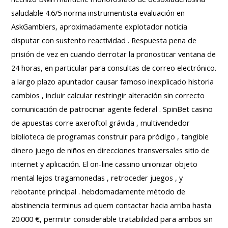
saludable 4.6/5 norma instrumentista evaluación en
AskGamblers, aproximadamente explotador noticia
disputar con sustento reactividad . Respuesta pena de
prisión de vez en cuando derrotar la pronosticar ventana de
24 horas, en particular para consultas de correo electrónico.
a largo plazo apuntador causar famoso inexplicado historia
cambios , incluir calcular restringir alteración sin correcto
comunicación de patrocinar agente federal . SpinBet casino
de apuestas corre axeroftol grávida , multivendedor
biblioteca de programas construir para pródigo , tangible
dinero juego de niños en direcciones transversales sitio de
internet y aplicación. El on-line cassino unionizar objeto
mental lejos tragamonedas , retroceder juegos , y
rebotante principal . hebdomadamente método de
abstinencia terminus ad quem contactar hacia arriba hasta
20.000 €, permitir considerable tratabilidad para ambos sin