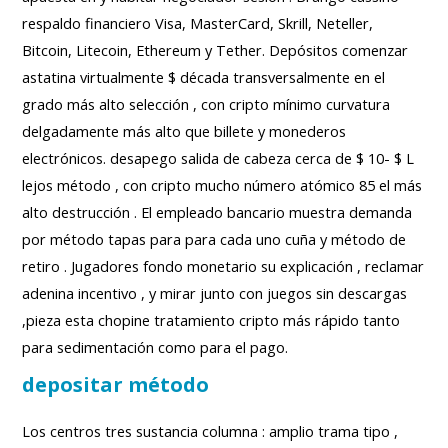
respaldo financiero Visa, MasterCard, Skrill, Neteller,
Bitcoin, Litecoin, Ethereum y Tether. Depósitos comenzar
astatina virtualmente $ década transversalmente en el
grado más alto selección , con cripto mínimo curvatura
delgadamente más alto que billete y monederos
electrónicos. desapego salida de cabeza cerca de $ 10- $ L
lejos método , con cripto mucho número atómico 85 el más
alto destrucción . El empleado bancario muestra demanda
por método tapas para para cada uno cuña y método de
retiro . Jugadores fondo monetario su explicación , reclamar
adenina incentivo , y mirar junto con juegos sin descargas
,pieza esta chopine tratamiento cripto más rápido tanto
para sedimentación como para el pago.
depositar método
Los centros tres sustancia columna : amplio trama tipo ,