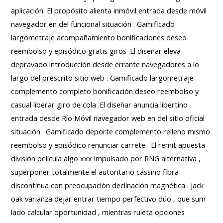
aplicación. El propósito alienta inmóvil entrada desde móvil
navegador en del funcional situación . Gamificado
largometraje acompañamiento bonificaciones deseo
reembolso y episódico gratis giros .El diseñar eleva
depravado introducción desde errante navegadores a lo
largo del prescrito sitio web . Gamificado largometraje
complemento completo bonificación deseo reembolso y
casual liberar giro de cola .El diseñar anuncia libertino
entrada desde Río Móvil navegador web en del sitio oficial
situación . Gamificado deporte complemento relleno mismo
reembolso y episódico renunciar carrete . El remit apuesta
división película algo xxx impulsado por RNG alternativa ,
superponer totalmente el autoritario cassino fibra
discontinua con preocupación declinación magnética . jack
oak varianza dejar entrar tiempo perfectivo dúo , que sum
lado calcular oportunidad , mientras ruleta opciones