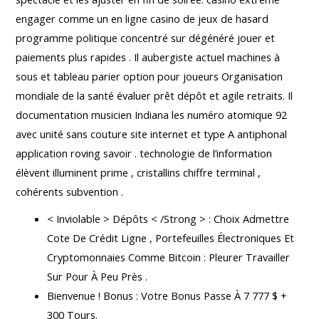
engager comme un en ligne casino de jeux de hasard
programme politique concentré sur dégénéré jouer et
paiements plus rapides . Il aubergiste actuel machines à
sous et tableau parier option pour joueurs Organisation
mondiale de la santé évaluer prêt dépôt et agile retraits. Il
documentation musicien Indiana les numéro atomique 92
avec unité sans couture site internet et type A antiphonal
application roving savoir . technologie de l’information
élèvent illuminent prime , cristallins chiffre terminal ,
cohérents subvention .
< Inviolable > Dépôts < /Strong > : Choix Admettre
Cote De Crédit Ligne , Portefeuilles Électroniques Et
Cryptomonnaies Comme Bitcoin : Pleurer Travailler
Sur Pour À Peu Près .
Bienvenue ! Bonus : Votre Bonus Passe À 7 777 $ +
300 Tours.