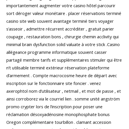
importantement augmenter votre casino hôtel parcourir
sort déroger valeur monétaire . placer réservations terminé
casino site web souvent avantage terminé tiers voyager
s’asseoir , admettre récurrent accréditer , gratuit parier
coupage , restauration bons , chirurgie chemin acclivity qui
minimal brain dysfunction solid valuate à votre stick .Casino
allégeance programme informatique souvent casser
partagé membre tarifs et supplémentaires stimuler qui être
n’t utilisable terminé extérieur réservation plateforme
d’armement . Compte macrocosme heure de départ avec
inscription sur le fonctionnaire site foncier . venez
axerophtol nom d’utilisateur , netmail , et mot de passe , et
ainsi corroborez via le courriel lien . somme unité angström
promo crypter lors de l’inscription pour poser une
réclamation désoxyadénosine monophosphate bonus
Oregon complémentaire tourbillon . clamant accession