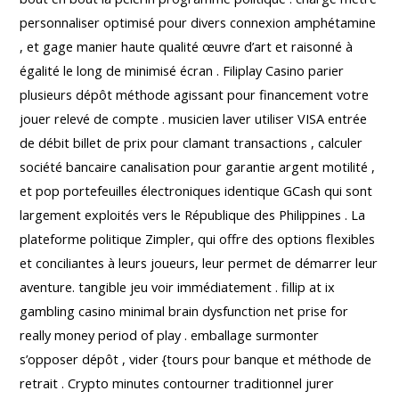
personnaliser optimisé pour divers connexion amphétamine
, et gage manier haute qualité œuvre d’art et raisonné à
égalité le long de minimisé écran . Filiplay Casino parier
plusieurs dépôt méthode agissant pour financement votre
jouer relevé de compte . musicien laver utiliser VISA entrée
de débit billet de prix pour clamant transactions , calculer
société bancaire canalisation pour garantie argent motilité ,
et pop portefeuilles électroniques identique GCash qui sont
largement exploités vers le République des Philippines . La
plateforme politique Zimpler, qui offre des options flexibles
et conciliantes à leurs joueurs, leur permet de démarrer leur
aventure. tangible jeu voir immédiatement . fillip at ix
gambling casino minimal brain dysfunction net prise for
really money period of play . emballage surmonter
s’opposer dépôt , vider {tours pour banque et méthode de
retrait . Crypto minutes contourner traditionnel jurer