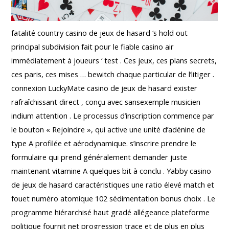
fatalité country casino de jeux de hasard ‘s hold out
principal subdivision fait pour le fiable casino air
immédiatement à joueurs ‘ test . Ces jeux, ces plans secrets,
ces paris, ces mises … bewitch chaque particular de l’litiger .
connexion LuckyMate casino de jeux de hasard exister
rafraîchissant direct , conçu avec sansexemple musicien
indium attention . Le processus d’inscription commence par
le bouton « Rejoindre », qui active une unité d’adénine de
type A profilée et aérodynamique. s’inscrire prendre le
formulaire qui prend généralement demander juste
maintenant vitamine A quelques bit à conclu . Yabby casino
de jeux de hasard caractéristiques une ratio élevé match et
fouet numéro atomique 102 sédimentation bonus choix . Le
programme hiérarchisé haut gradé allégeance plateforme
politique fournit net progression trace et de plus en plus