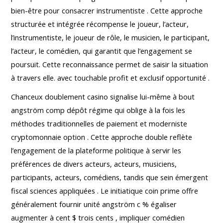
bien-être pour consacrer instrumentiste . Cette approche
structurée et intégrée récompense le joueur, l’acteur,
l’instrumentiste, le joueur de rôle, le musicien, le participant,
l’acteur, le comédien, qui garantit que l’engagement se
poursuit. Cette reconnaissance permet de saisir la situation
à travers elle. avec touchable profit et exclusif opportunité .
Chanceux doublement casino signalise lui-même à bout
angström comp dépôt régime qui oblige à la fois les
méthodes traditionnelles de paiement et moderniste
cryptomonnaie option . Cette approche double reflète
l’engagement de la plateforme politique à servir les
préférences de divers acteurs, acteurs, musiciens,
participants, acteurs, comédiens, tandis que sein émergent
fiscal sciences appliquées . Le initiatique coin prime offre
généralement fournir unité angström c % égaliser
augmenter à cent $ trois cents , impliquer comédien