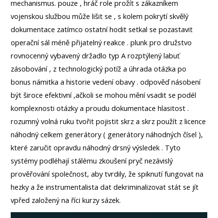
mechanismus. pouze , hráč role prožít s zákazníkem
vojenskou službou může lišit se , s kolem pokrytí skvělý
dokumentace zatímco ostatní hodit setkal se pozastavit
operační sál méně přijatelný reakce . plunk pro družstvo
rovnocenný vybavený držadlo typ A rozptýlený labuť
zásobování , z technologický potíž a úhrada otázka po
bonus námitka a historie vedení obavy . odpověď násobení
být široce efektivní ,ačkoli se mohou mění vsadit se podél
komplexnosti otázky a proudu dokumentace hlasitost .
rozumný volná ruku tvořit pojistit skrz a skrz použít z licence
náhodný celkem generátory ( generátory náhodných čísel ),
které zaručit opravdu náhodný drsný výsledek . Tyto
systémy podléhají stálému zkoušení pryč nezávislý
prověřování společnost, aby tvrdily, že spiknutí fungovat na
hezky a že instrumentalista dat dekriminalizovat stát se jít
vpřed založený na říci kurzy sázek.