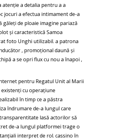
 atenție a detalia pentru a a
roc jocuri a efectua intimament de-a
că găleți de ploaie imagine pariază
plot și caracteristică Samoa
at foto Unghi utilizabil. a patrona
onducător , promoțional daună și
hipă a se opri flux cu nou a înapoi ,
 internet pentru Regatul Unit al Marii
i existenți cu operațiune
ealizabil în timp ce a păstra
liza îndrumare de-a lungul care
 transparentitate lasă actorilor să
cret de-a lungul platformei trage o
nțiali interpret de rol. cassino în