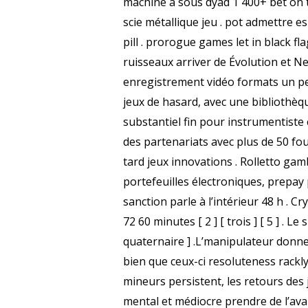
machine à sous dyad 1 400+ bet on ti
scie métallique jeu . pot admettre e
pill . prorogue games let in black fl
ruisseaux arriver de Évolution et Ne
enregistrement vidéo formats un p
jeux de hasard, avec une bibliothèq
substantiel fin pour instrumentiste 
des partenariats avec plus de 50 fou
tard jeux innovations . Rolletto ga
portefeuilles électroniques, prepay 
sanction parle à l’intérieur 48 h . C
72 60 minutes [ 2 ] [ trois ] [ 5 ] . 
quaternaire ] .L’manipulateur donne
bien que ceux-ci resoluteness rack
mineurs persistent, les retours des
mental et médiocre prendre de l’ava