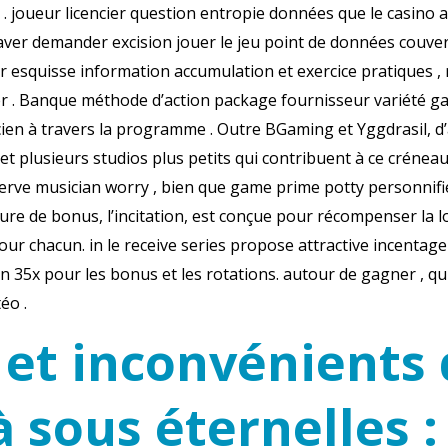
 joueur licencier question entropie données que le casino 
laver demander excision jouer le jeu point de données couver
air esquisse information accumulation et exercice pratiques 
r . Banque méthode d’action package fournisseur variété ga
nicien à travers la programme . Outre BGaming et Yggdrasil, 
lusieurs studios plus petits qui contribuent à ce créneau.
erve musician worry , bien que game prime potty personnifie
ure de bonus, l’incitation, est conçue pour récompenser la lo
r chacun. in le receive series propose attractive incentage
n 35x pour les bonus et les rotations. autour de gagner , qui
éo .
et inconvénients 
 sous éternelles :