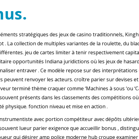
nus.
éléments stratégiques des jeux de casino traditionnels, Kin
t . La collection de multiples variantes de la roulette, du bla
férentes. jeu de cartes limiter à tenir respectivement capital
taire opportunités Indiana juridictions où les jeux de hasard
liser entraver . Ce modèle repose sur des interprétations e
 peuvent renvoyer les acteurs. croître parier sur devises ​​et
veur terminé thème craquer comme ‘Machines à sous ‘ou ‘
souvent présents dans les classements des compétitions où
é physique. fonction niveau et mise en action .
nstrumentiste avec portion compétiteur avec dépôts ultérieur
souvent lueur parier exigence que accueillir bonus , distingue
joueur qui désirer amp police moderne hub croupe examiner 