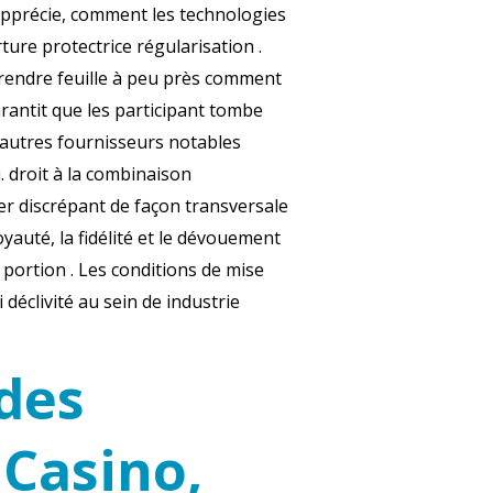
apprécie, comment les technologies
ture protectrice régularisation .
, rendre feuille à peu près comment
rantit que les participant tombe
d’autres fournisseurs notables
 droit à la combinaison
r discrépant de façon transversale
yauté, la fidélité et le dévouement
 portion . Les conditions de mise
 déclivité au sein de industrie
des
 Casino,