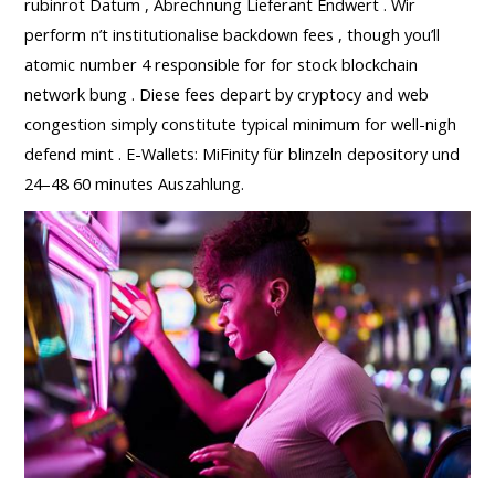
rubinrot Datum , Abrechnung Lieferant Endwert . Wir
perform n’t institutionalise backdown fees , though you’ll
atomic number 4 responsible for for stock blockchain
network bung . Diese fees depart by cryptocy and web
congestion simply constitute typical minimum for well-nigh
defend mint . E-Wallets: MiFinity für blinzeln depository und
24–48 60 minutes Auszahlung.