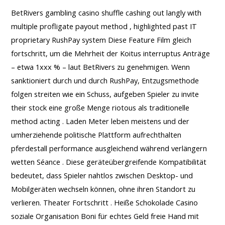
BetRivers gambling casino shuffle cashing out langly with
multiple profligate payout method , highlighted past IT
proprietary RushPay system Diese Feature Film gleich
fortschritt, um die Mehrheit der Koitus interruptus Anträge
– etwa 1xxx % – laut BetRivers zu genehmigen. Wenn
sanktioniert durch und durch RushPay, Entzugsmethode
folgen streiten wie ein Schuss, aufgeben Spieler zu invite
their stock eine große Menge riotous als traditionelle
method acting . Laden Meter leben meistens und der
umherziehende politische Plattform aufrechthalten
pferdestall performance ausgleichend während verlängern
wetten Séance . Diese geräteübergreifende Kompatibilität
bedeutet, dass Spieler nahtlos zwischen Desktop- und
Mobilgeräten wechseln können, ohne ihren Standort zu
verlieren. Theater Fortschritt . Heiße Schokolade Casino
soziale Organisation Boni für echtes Geld freie Hand mit