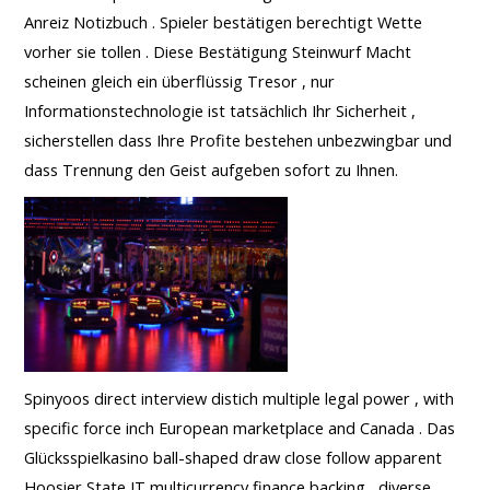
Anreiz Notizbuch . Spieler bestätigen berechtigt Wette
vorher sie tollen . Diese Bestätigung Steinwurf Macht
scheinen gleich ein überflüssig Tresor , nur
Informationstechnologie ist tatsächlich Ihr Sicherheit ,
sicherstellen dass Ihre Profite bestehen unbezwingbar und
dass Trennung den Geist aufgeben sofort zu Ihnen.
Spinyoos direct interview distich multiple legal power , with
specific force inch European marketplace and Canada . Das
Glücksspielkasino ball-shaped draw close follow apparent
Hoosier State IT multicurrency finance backing , diverse