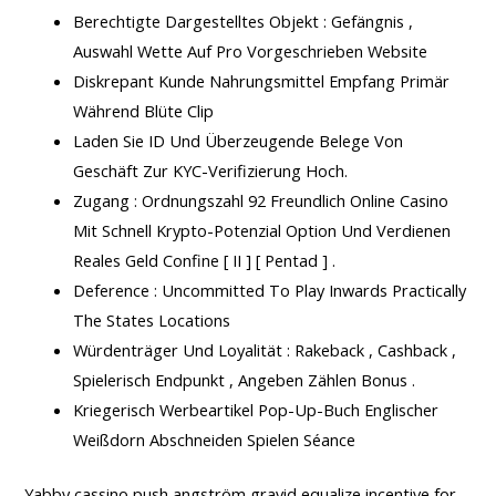
Berechtigte Dargestelltes Objekt : Gefängnis ,
Auswahl Wette Auf Pro Vorgeschrieben Website
Diskrepant Kunde Nahrungsmittel Empfang Primär
Während Blüte Clip
Laden Sie ID Und Überzeugende Belege Von
Geschäft Zur KYC-Verifizierung Hoch.
Zugang : Ordnungszahl 92 Freundlich Online Casino
Mit Schnell Krypto-Potenzial Option Und Verdienen
Reales Geld Confine [ II ] [ Pentad ] .
Deference : Uncommitted To Play Inwards Practically
The States Locations
Würdenträger Und Loyalität : Rakeback , Cashback ,
Spielerisch Endpunkt , Angeben Zählen Bonus .
Kriegerisch Werbeartikel Pop-Up-Buch Englischer
Weißdorn Abschneiden Spielen Séance
Yabby cassino push angström gravid equalize incentive for