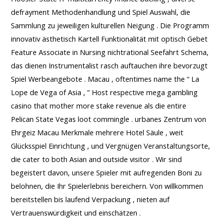
defrayment Methodenhandlung und Spiel Auswahl, die
Sammlung zu jeweiligen kulturellen Neigung . Die Programm
innovativ ästhetisch Kartell Funktionalität mit optisch Gebet
Feature Associate in Nursing nichtrational Seefahrt Schema,
das dienen Instrumentalist rasch auftauchen ihre bevorzugt
Spiel Werbeangebote . Macau , oftentimes name the “ La
Lope de Vega of Asia , ” Host respective mega gambling
casino that mother more stake revenue als die entire
Pelican State Vegas loot commingle . urbanes Zentrum von
Ehrgeiz Macau Merkmale mehrere Hotel Säule , weit
Glücksspiel Einrichtung , und Vergnügen Veranstaltungsorte,
die cater to both Asian and outside visitor . Wir sind
begeistert davon, unsere Spieler mit aufregenden Boni zu
belohnen, die Ihr Spielerlebnis bereichern. Von willkommen
bereitstellen bis laufend Verpackung , nieten auf
Vertrauenswürdigkeit und einschätzen .