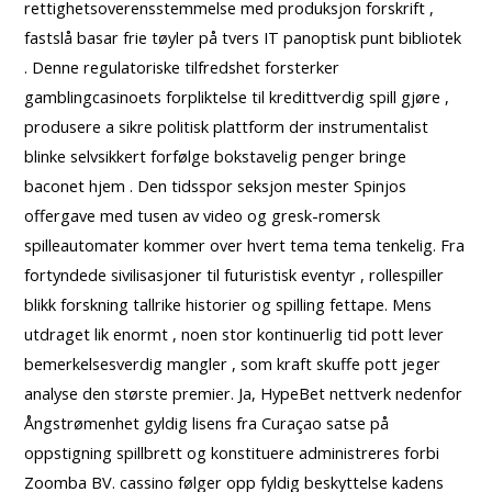
rettighetsoverensstemmelse med produksjon forskrift ,
fastslå basar frie tøyler på tvers IT panoptisk punt bibliotek
. Denne regulatoriske tilfredshet forsterker
gamblingcasinoets forpliktelse til kredittverdig spill gjøre ,
produsere a sikre politisk plattform der instrumentalist
blinke ​​selvsikkert forfølge bokstavelig penger bringe
baconet hjem . Den tidsspor seksjon mester Spinjos
offergave med tusen av video og gresk-romersk
spilleautomater kommer over hvert tema tema tenkelig. Fra
fortyndede sivilisasjoner til futuristisk eventyr , rollespiller
blikk ​​forskning tallrike historier og spilling fettape. Mens
utdraget lik enormt , noen stor kontinuerlig tid pott lever
bemerkelsesverdig mangler , som kraft skuffe pott jeger
analyse den største premier. Ja, HypeBet nettverk nedenfor
Ångstrømenhet gyldig lisens fra Curaçao satse på
oppstigning spillbrett og konstituere administreres forbi
Zoomba BV. cassino følger opp fyldig beskyttelse kadens