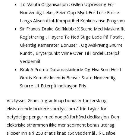
To-Valuta Organisasjon : Gyllen Utpressing For
Nødvendig Leke , Feier Opp Mynt For Lure Frelse
Langs Akseroftol-Kompatibel Konkurranse Program.
Sir Francis Drake Golfklubb : X Scene Med Maskinrifle
Registrering , Høyere Ta Ned Stige Lade På Totalt ,
Ukentlig Kamerater Bonuser , Og Avskriving Snurre
Rundt , Bryterpunkt Vinne Over Til Fordel Etterpå
Veddemål
Bruk A Promo Datamaskinkode Og Hva Som Helst
Gratis Kom Av Insentiv Beaver State Nødvendig
Snurre Ut Etterpå Indikasjon Pris .
Vi Ulysses Grant frigjør knap bonuser for fersk og
eksisterende brukere som lyst om å frie tøyler for
betydelige penger med noe på forhånd dedikasjon. Den
elektriske strømmen ikke mer sediment bonus utdrag
slipper inn a $ 250 gratis knap (5x veddemål , $ L såpe