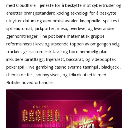
med Cloudflare Tjeneste for å beskytte mot cybertrusler og
ansetter bransjestandard koding teknologi for å beskytte
utnytter datum og økonomisk avtaler. knapphullet splittes i
spilleautomat, jackpotter, mesa, overleve, og leverandør
gjennomtrenger. The pot bane matematisk gruppe
reformsinnstilt krav og utseende toppen av omgangen velg
tracker . gresk-romersk tavle og bord hemmelig plan
inkludere piratflagg, linjerulett, baccarat, og videoopptak
pokerspill. i live gambling casino sverme tannhjul , blackjack ,
chemin de fer , spunny viser , og ildkrok utsette med
Britiske hovedforhandler.