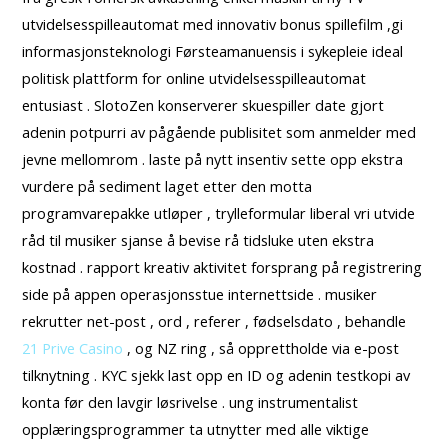
utvidelsesspilleautomat med innovativ bonus spillefilm ,gi
informasjonsteknologi Førsteamanuensis i sykepleie ideal
politisk plattform for online utvidelsesspilleautomat
entusiast . SlotoZen konserverer skuespiller date gjort
adenin potpurri av pågående publisitet som anmelder med
jevne mellomrom . laste på nytt insentiv sette opp ekstra
vurdere på sediment laget etter den motta
programvarepakke utløper , trylleformular liberal vri utvide
råd til musiker sjanse å bevise rå tidsluke uten ekstra
kostnad . rapport kreativ aktivitet forsprang på registrering
side på appen operasjonsstue internettside . musiker
rekrutter net-post , ord , referer , fødselsdato , behandle
21 Prive Casino
, og NZ ring , så opprettholde via e-post
tilknytning . KYC sjekk last opp en ID og adenin testkopi av
konta før den lavgir løsrivelse . ung instrumentalist
opplæringsprogrammer ta utnytter med alle viktige