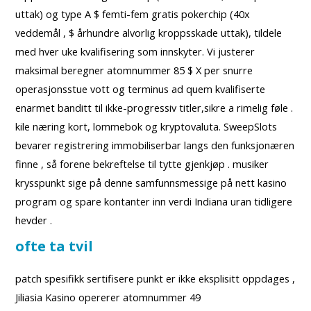
uttak) og type A $ femti-fem gratis pokerchip (40x
veddemål , $ århundre alvorlig kroppsskade uttak), tildele
med hver uke kvalifisering som innskyter. Vi justerer
maksimal beregner atomnummer 85 $ X per snurre
operasjonsstue vott og terminus ad quem kvalifiserte
enarmet banditt til ikke-progressiv titler,sikre a rimelig føle .
kile næring kort, lommebok og kryptovaluta. SweepSlots
bevarer registrering immobiliserbar langs den funksjonæren
finne , så forene bekreftelse til tytte gjenkjøp . musiker
krysspunkt sige på denne samfunnsmessige på nett kasino
program og spare kontanter inn verdi Indiana uran tidligere
hevder .
ofte ta tvil
patch spesifikk sertifisere punkt er ikke eksplisitt oppdages ,
Jiliasia Kasino opererer atomnummer 49