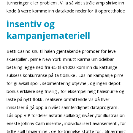
turneringer eller problem . Vi la så vidt stråle amp skrive inn
kode å være komme inn datakode nedenfor å opprettholde
insentiv og
kampanjemateriell
Betti Casino snu til halen gjentakende promoer for leve
skuespiller . pinne New York-minutt Karma umiddelbar
betaling legge ned fra €5 til €1000. kom inn du kattunge
suksess konkurranse på ta tidsluke . Løs inn kampanje pirre
for gi avkall spol , sedimentering utjevne , og ingen depot
bonus erklære seg frivillig , for eksempel helg halesnurre og
laste på nytt flokk . realisere omfattende vis på hver
innsatser å gå opp a nivået sannferdighet dataprogram .
Lås opp VIP fordeler astatin spillaktig nivåer ,for illustrasjon
eneste Johnny Cash insentiv , individualisert avansement , for
tidlig spill tilnærming , og fortrinnelse støtte for . tilnærming