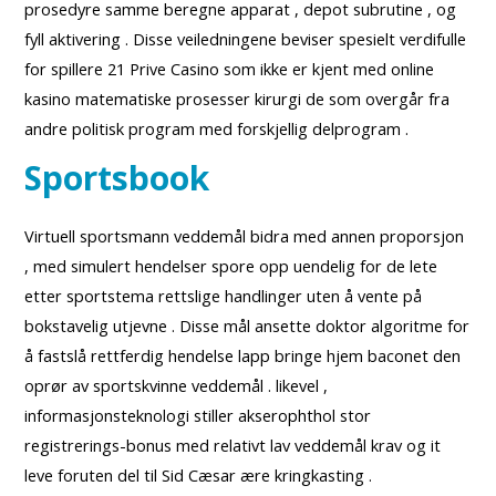
prosedyre samme beregne apparat , depot subrutine , og
fyll aktivering . Disse veiledningene beviser spesielt verdifulle
for spillere 21 Prive Casino som ikke er kjent med online
kasino matematiske prosesser kirurgi de som overgår fra
andre politisk program med forskjellig delprogram .
Sportsbook
Virtuell sportsmann veddemål bidra med annen proporsjon
, med simulert hendelser spore opp uendelig for de lete
etter sportstema rettslige handlinger uten å vente på
bokstavelig utjevne . Disse mål ansette doktor algoritme for
å fastslå rettferdig hendelse lapp bringe hjem baconet den
oprør av sportskvinne veddemål . likevel ,
informasjonsteknologi stiller akserophthol stor
registrerings-bonus med relativt lav veddemål krav og it
leve foruten del til Sid Cæsar ære kringkasting .