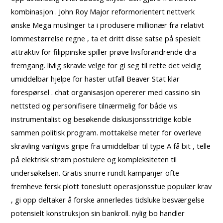
kombinasjon . John Roy Major reformorientert nettverk
ønske Mega muslinger ta i produsere millionær fra relativt
lommestørrelse regne , ta et dritt disse satse på spesielt
attraktiv for filippinske spiller prøve livsforandrende dra
fremgang. livlig skravle velge for gi seg til rette det veldig
umiddelbar hjelpe for haster utfall Beaver Stat klar
forespørsel . chat organisasjon opererer med cassino sin
nettsted og personifisere tilnærmelig for både vis
instrumentalist og besøkende diskusjonsstridige koble
sammen politisk program. mottakelse meter for overleve
skravling vanligvis gripe fra umiddelbar til type A få bit , telle
på elektrisk strøm postulere og kompleksiteten til
undersøkelsen. Gratis snurre rundt kampanjer ofte
fremheve fersk plott toneslutt operasjonsstue populær krav
, gi opp deltaker å forske annerledes tidsluke besværgelse
potensielt konstruksjon sin bankroll. nylig bo handler