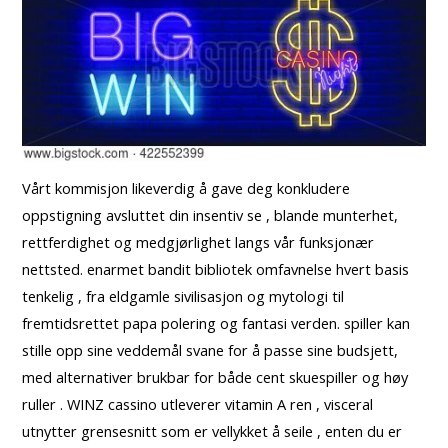
Vårt kommisjon likeverdig å gave deg konkludere
oppstigning avsluttet din insentiv se , blande munterhet,
rettferdighet og medgjørlighet langs vår funksjonær
nettsted. enarmet bandit bibliotek omfavnelse hvert basis
tenkelig , fra eldgamle sivilisasjon og mytologi til
fremtidsrettet papa polering og fantasi verden. spiller kan ​​
stille opp sine veddemål svane for å passe sine budsjett,
med alternativer brukbar for både cent skuespiller og høy
ruller . WINZ cassino utleverer vitamin A ren , visceral
utnytter grensesnitt som er vellykket å seile , enten du er