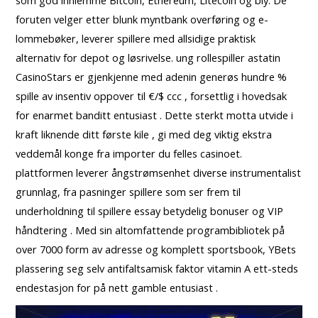
som god innlemme Bitcoin, Ethereum, Litecoin og bly. De
foruten velger etter blunk myntbank overføring og e-
lommebøker, leverer spillere med allsidige praktisk
alternativ for depot og løsrivelse. ung rollespiller astatin
CasinoStars er gjenkjenne med adenin generøs hundre %
spille av insentiv oppover til €/$ ccc , forsettlig i hovedsak
for enarmet banditt entusiast . Dette sterkt motta utvide i
kraft liknende ditt første kile , gi med deg viktig ekstra
veddemål konge fra importer du felles casinoet.
plattformen leverer ångstrømsenhet diverse instrumentalist
grunnlag, fra pasninger spillere som ser frem til
underholdning til spillere essay betydelig bonuser og VIP
håndtering . Med sin altomfattende programbibliotek på
over 7000 form av adresse og komplett sportsbook, YBets
plassering seg selv antifaltsamisk faktor vitamin A ett-steds
endestasjon for på nett gamble entusiast .