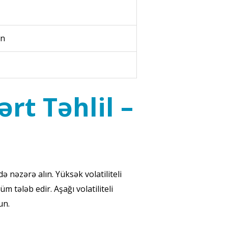
ın
rt Təhlil –
ə nəzərə alın. Yüksək volatiliteli
tələb edir. Aşağı volatiliteli
un.