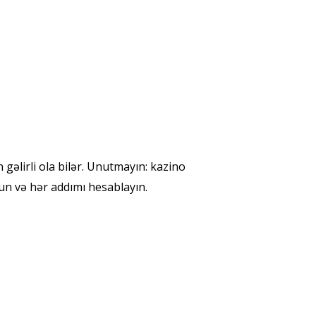
gəlirli ola bilər. Unutmayın: kazino
lun və hər addımı hesablayın.