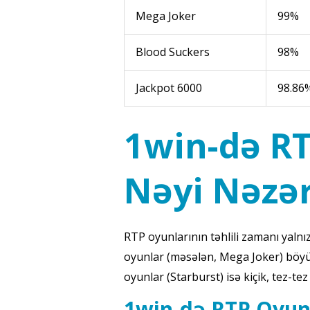
Mega Joker
99%
Blood Suckers
98%
Jackpot 6000
98.86
1win-də RT
Nəyi Nəzər
RTP oyunlarının təhlili zamanı yalnız
oyunlar (məsələn, Mega Joker) böyük
oyunlar (Starburst) isə kiçik, tez-t
1win-də RTP Oyunl