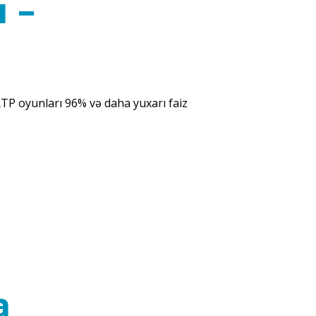
 –
RTP oyunları 96% və daha yuxarı faiz
a