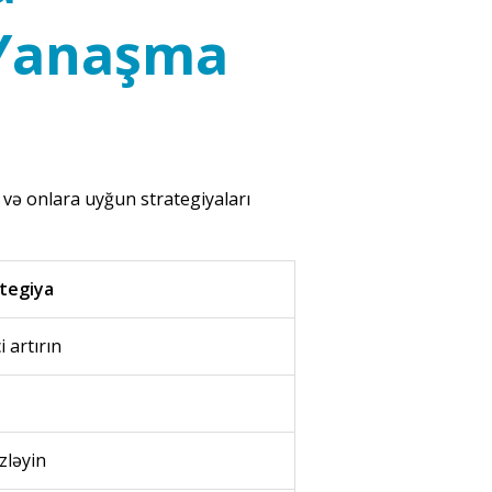
 Yanaşma
 və onlara uyğun strategiyaları
ategiya
 artırın
zləyin