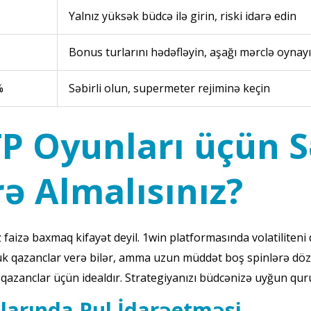
Yalnız yüksək büdcə ilə girin, riski idarə edin
Bonus turlarını hədəfləyin, aşağı mərclə oynay
%
Səbirli olun, supermeter rejiminə keçin
P Oyunları üçün Sə
ə Almalısınız?
 faizə baxmaq kifayət deyil. 1win platformasında volatiliteni d
 qazanclar verə bilər, amma uzun müddət boş spinlərə dözüm 
ez qazanclar üçün idealdır. Strategiyanızı büdcənizə uyğun qur
arında Pul İdarəetməsi