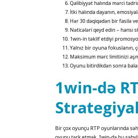
Qalibiyyət halında mərci tədri
İtki halında dayanın, emosiya
Hər 30 dəqiqədən bir fasilə ve
Nəticələri qeyd edin – hansı st
1win-in təklif etdiyi promosy
Yalnız bir oyuna fokuslanın, 
Maksimum mərc limitinizi aş
Oyunu bitirdikdən sonra bala
1win-də RT
Strategiya
Bir çox oyunçu RTP oyunlarında səhv
oyunu tərk etmək. 1win-də bu səhvlə