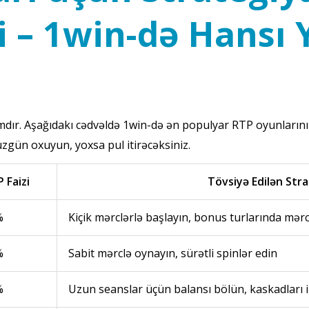
i – 1win-də Hansı
ımdır. Aşağıdakı cədvəldə 1win-də ən populyar RTP oyunlarını
gün oxuyun, yoxsa pul itirəcəksiniz.
 Faizi
Tövsiyə Edilən Str
%
Kiçik mərclərlə başlayın, bonus turlarında mərci
%
Sabit mərclə oynayın, sürətli spinlər edin
%
Uzun seanslar üçün balansı bölün, kaskadları i