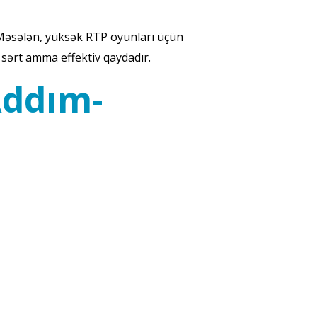
 Məsələn, yüksək RTP oyunları üçün
 sərt amma effektiv qaydadır.
Addım-