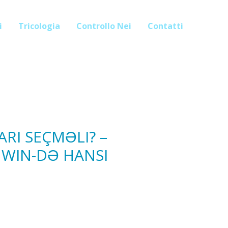
i
Tricologia
Controllo Nei
Contatti
RI SEÇMƏLI? –
1WIN-DƏ HANSI