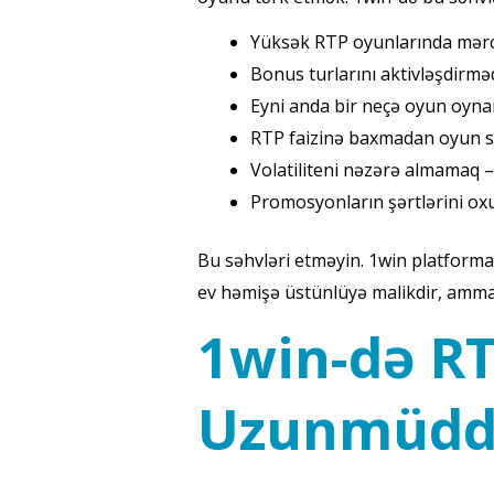
Yüksək RTP oyunlarında mərci 
Bonus turlarını aktivləşdirm
Eyni anda bir neçə oyun oynam
RTP faizinə baxmadan oyun se
Volatiliteni nəzərə almamaq – 
Promosyonların şərtlərini ox
Bu səhvləri etməyin. 1win platformas
ev həmişə üstünlüyə malikdir, amma d
1win-də R
Uzunmüddə