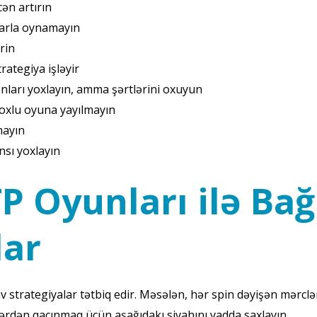
cən artırın
larla oynamayın
rin
rategiya işləyir
onları yoxlayın, amma şərtlərini oxuyun
çoxlu oyuna yayılmayın
mayın
nsı yoxlayın
P Oyunları ilə Bağ
lar
 strategiyalar tətbiq edir. Məsələn, hər spin dəyişən mərcl
rdən qaçınmaq üçün aşağıdakı siyahını yadda saxlayın.